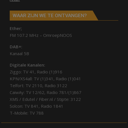
WAAR ZIJN WE TE ONTVANGEN?
Ether;
FM 107.2 MHz – OmroepNOOS
DAB+:
Kanaal 5B
Digitale Kanalen:
Ziggo: TV 41, Radio (1)916
KPN/XS4all: TV (1)341, Radio (1)041
Telfort: TV 2110, Radio 3122
CaiwAy: TV 12/62, Radio 781/(1)867
XMS / Edutel / Fiber.nl / Stipte: 3122
Solcon: TV 841, Radio 1841
T-Mobile: TV 788