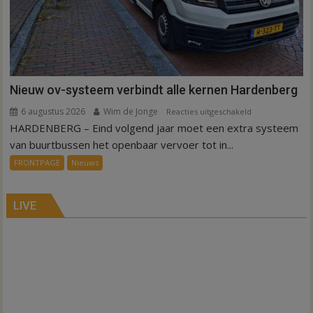
Nieuw ov-systeem verbindt alle kernen Hardenberg
6 augustus 2026
Wim de Jonge
voor
Reacties uitgeschakeld
HARDENBERG – Eind volgend jaar moet een extra systeem
Nieuw
ov-
van buurtbussen het openbaar vervoer tot in...
systeem
FRONTPAGE
Nieuws
verbindt
alle
kernen
LIVE
Hardenberg