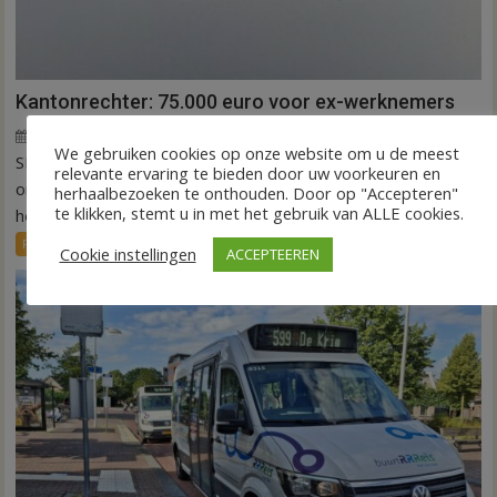
Kantonrechter: 75.000 euro voor ex-werknemers
7 augustus 2026
Wim de Jonge
voor
Reacties uitgeschakeld
We gebruiken cookies op onze website om u de meest
SLAGHAREN – De rechtbank Overijssel heeft een
Kantonrechter:
relevante ervaring te bieden door uw voorkeuren en
75.000
onderneming uit Slagharen (ROOT Painting) veroordeeld tot
herhaalbezoeken te onthouden. Door op "Accepteren"
euro
te klikken, stemt u in met het gebruik van ALLE cookies.
het betalen...
voor
FRONTPAGE
Nieuws
Cookie instellingen
ACCEPTEEREN
ex-
werknemers