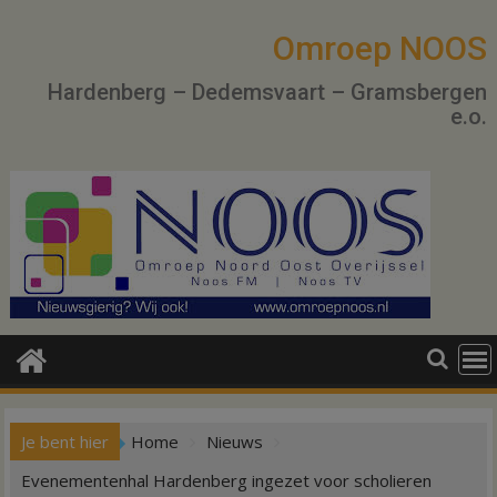
Ga
naar
Omroep NOOS
de
Hardenberg – Dedemsvaart – Gramsbergen
inhoud
e.o.
Je bent hier
Home
Nieuws
Evenementenhal Hardenberg ingezet voor scholieren