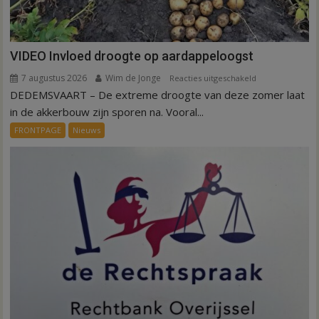
VIDEO Invloed droogte op aardappeloogst
7 augustus 2026
Wim de Jonge
voor
Reacties uitgeschakeld
DEDEMSVAART – De extreme droogte van deze zomer laat
VIDEO
Invloed
in de akkerbouw zijn sporen na. Vooral...
droogte
FRONTPAGE
Nieuws
op
aardappeloogst