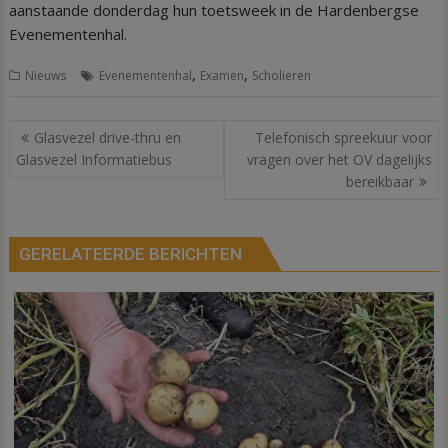
aanstaande donderdag hun toetsweek in de Hardenbergse
Evenementenhal.
,
,
Nieuws
Evenementenhal
Examen
Scholieren
Bericht
Glasvezel drive-thru en
Telefonisch spreekuur voor
navigatie
Glasvezel Informatiebus
vragen over het OV dagelijks
bereikbaar
GERELATEERDE BERICHTEN