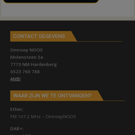
CONTACT GEGEVENS
Omroep NOOS
Molensteen 5a
7773 NM Hardenberg
0523 760 788
ANBI
WAAR ZIJN WE TE ONTVANGEN?
Ether;
FM 107.2 MHz – OmroepNOOS
DAB+: