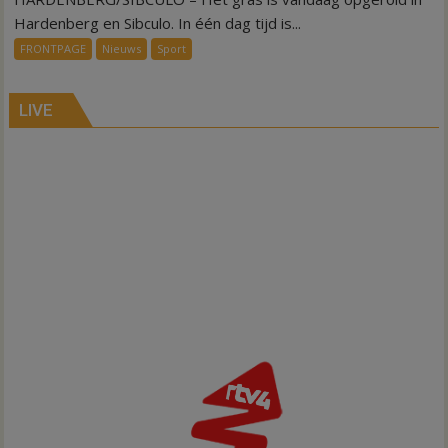
een
Hardenberg en Sibculo. In één dag tijd is...
dag
FRONTPAGE
Nieuws
Sport
is
kunstgras
weg
LIVE
in
Hardenberg
en
Sibculo