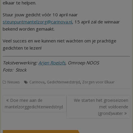
elkaar te helpen.
Stuur jouw gedicht vóór 10 april naar
steunpuntmantelzorg@carinova.nl
, 15 april zal de winnaar
bekend worden gemaakt.
Veel succes en we kunnen niet wachten om je prachtige
gedichten te lezen!
Tekstverwerking:
Arjen Roelofs
, Omroep NOOS
Foto: Stock
,
,
Nieuws
Carinova
Gedichtenwedstrijd
Zorgen voor Elkaar
Bericht
Doe mee aan de
We starten het groeiseizoen
navigatie
mantelzorggedichtenwedstrijd
met voldoende
(grond)water