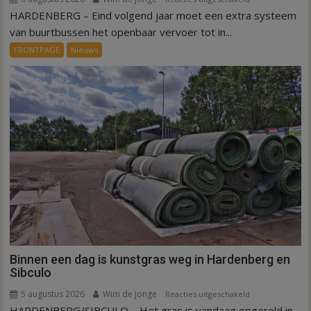
HARDENBERG – Eind volgend jaar moet een extra systeem
Nieuw
ov-
van buurtbussen het openbaar vervoer tot in...
systeem
FRONTPAGE
Nieuws
verbindt
alle
kernen
Hardenberg
Binnen een dag is kunstgras weg in Hardenberg en
Sibculo
5 augustus 2026
Wim de Jonge
voor
Reacties uitgeschakeld
HARDENBERG/SIBCULO – Het gras is vandaag opgerold in
Binnen