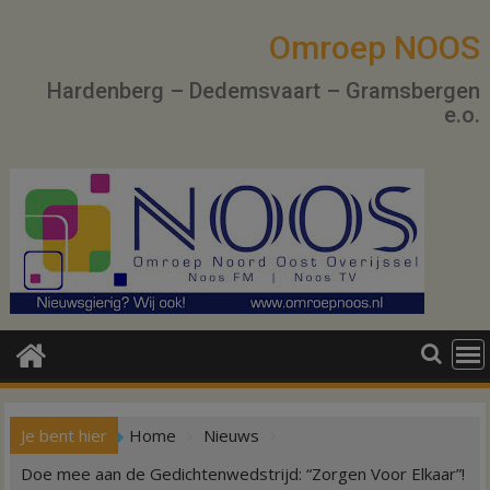
Ga
naar
Omroep NOOS
de
Hardenberg – Dedemsvaart – Gramsbergen
inhoud
e.o.
Je bent hier
Home
Nieuws
Doe mee aan de Gedichtenwedstrijd: “Zorgen Voor Elkaar”!