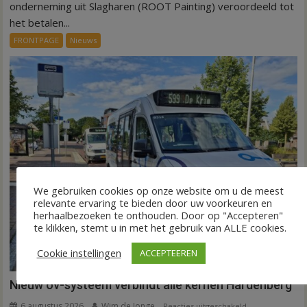
75.000
onderneming uit Slagharen (ROOT Painting) veroordeeld tot
euro
het betalen...
voor
FRONTPAGE
Nieuws
ex-
werknemers
We gebruiken cookies op onze website om u de meest
relevante ervaring te bieden door uw voorkeuren en
herhaalbezoeken te onthouden. Door op "Accepteren"
te klikken, stemt u in met het gebruik van ALLE cookies.
Cookie instellingen
ACCEPTEEREN
Nieuw ov-systeem verbindt alle kernen Hardenberg
6 augustus 2026
Wim de Jonge
voor
Reacties uitgeschakeld