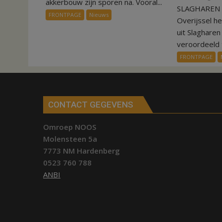
akkerbouw zijn sporen na. Vooral...
SLAGHAREN –
op
FRONTPAGE
Nieuws
Overijssel h
aardappeloogst
uit Slaghare
veroordeeld t
FRONTPAGE
CONTACT GEGEVENS
Omroep NOOS
Molensteen 5a
7773 NM Hardenberg
0523 760 788
ANBI