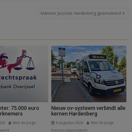
Matinee Jazzclub Hardenberg geannuleerd
ter: 75.000 euro
Nieuw ov-systeem verbindt alle
erknemers
kernen Hardenberg
026
Wim de Jonge
6 augustus 2026
Wim de Jonge
voor
voor
hakeld
Reacties uitgeschakeld