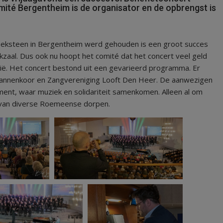
té Bergentheim is de organisator en de opbrengst is
Hoeksteen in Bergentheim werd gehouden is een groot succes
aal. Dus ook nu hoopt het comité dat het concert veel geld
ië. Het concert bestond uit een gevarieerd programma. Er
Mannenkoor en Zangvereniging Looft Den Heer. De aanwezigen
ment, waar muziek en solidariteit samenkomen. Alleen al om
s van diverse Roemeense dorpen.