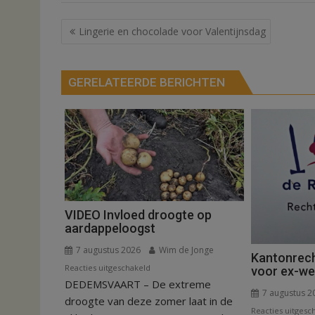
Bericht
Lingerie en chocolade voor Valentijnsdag
navigatie
GERELATEERDE BERICHTEN
VIDEO Invloed droogte op
aardappeloogst
7 augustus 2026
Wim de Jonge
Kantonrech
voor
Reacties uitgeschakeld
voor ex-w
DEDEMSVAART – De extreme
VIDEO
7 augustus 2
Invloed
droogte van deze zomer laat in de
Reacties uitgesc
droogte