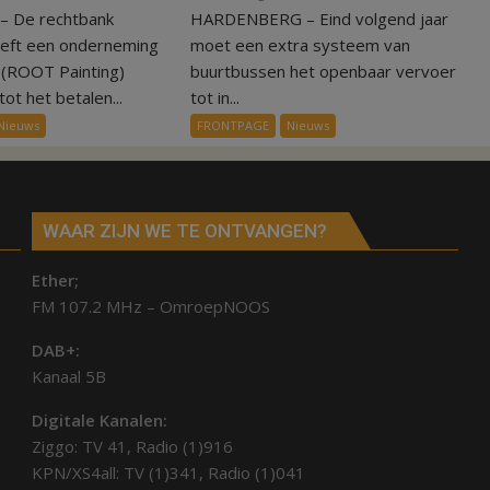
 De rechtbank
Kantonrechter:
HARDENBERG – Eind volgend jaar
Nieuw
75.000
ov-
eeft een onderneming
moet een extra systeem van
euro
systeem
n (ROOT Painting)
buurtbussen het openbaar vervoer
voor
verbindt
ot het betalen...
tot in...
ex-
alle
Nieuws
FRONTPAGE
Nieuws
werknemers
kernen
Hardenberg
WAAR ZIJN WE TE ONTVANGEN?
Ether;
FM 107.2 MHz – OmroepNOOS
DAB+:
Kanaal 5B
Digitale Kanalen:
Ziggo: TV 41, Radio (1)916
KPN/XS4all: TV (1)341, Radio (1)041