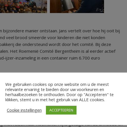
n bijzondere manier ontstaan. Jans vertelt over hoe hij ooit bij
nd veel brood smeerde voor kinderen die niet konden
 bakkerij die ondersteund wordt door het comité. Bij deze
len. Het Roemenië Comité Bergentheim is al eerder actief
d-ijzer-inzameling in een container ruim 6.700 euro
We gebruiken cookies op onze website om u de meest
relevante ervaring te bieden door uw voorkeuren en
herhaalbezoeken te onthouden. Door op "Accepteren" te
klikken, stemt u in met het gebruik van ALLE cookies.
ls voor het broodproject. Maar van de opbrengst wordt ook
Cookie instellingen
ACCEPTEEREN
voor betere gezondheidszorg in deze dorpen geboden worden.
ontact met diverse dorpen in Roemenië. Jan Jans, de
ring met reizen naar Roemenië. Hij is getuige van de armoede en