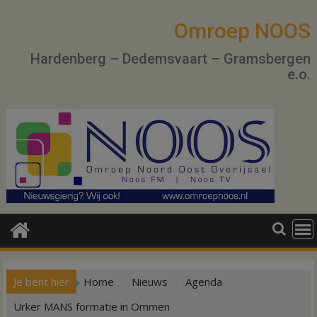
Ga
naar
Omroep NOOS
de
Hardenberg – Dedemsvaart – Gramsbergen
inhoud
e.o.
Je bent hier
Home
Nieuws
Agenda
Urker MANS formatie in Ommen