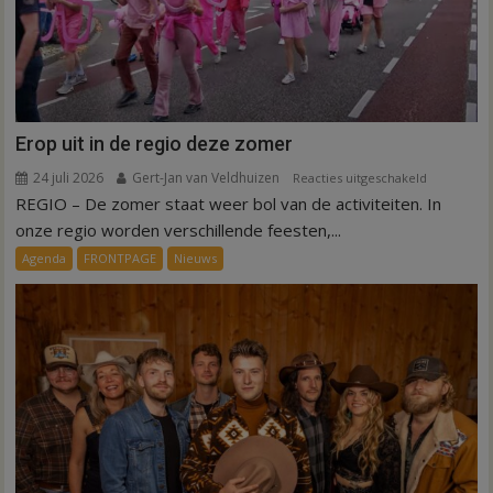
Erop uit in de regio deze zomer
24 juli 2026
Gert-Jan van Veldhuizen
voor
Reacties uitgeschakeld
REGIO – De zomer staat weer bol van de activiteiten. In
Erop
uit
onze regio worden verschillende feesten,...
in
Agenda
FRONTPAGE
Nieuws
de
regio
deze
zomer