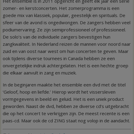
Het ensemble is in 2011 opgericht en geeft elk jaar een serie
zomer- en kerstconcerten. Het zomerprogramma is een
goede mix van klassiek, populair, geestelijk en spirituals. De
sfeer van de avond is ongedwongen. De zangers hebben veel
podiumervaring. Ze zijn semiprofessioneel of professioneel.
De solo’s van de individuele zangers bevestigen hun
zangkwaliteit. In Nederland reizen de mannen voor noord naar
zuid en van oost naar west om hun concerten te geven. Maar
ook tijdens diverse tournees in Canada hebben ze een
onvergetelijke indruk achtergelaten. Het is een hechte groep
die elkaar aanvult in zang en muziek.
In de beginjaren maakte het ensemble een dvd met de titel
‘Geloof, hoop en liefde.’ Hierop wordt het vissersleven
vormgegevens in beeld en geluid. Het is een uniek product
geworden. Naast de dvd, hebben ze diverse cd’s uitgebracht
die op het concert te verkrijgen zijn. De meest recente is een
paas-cd. Maar ook de cd ZING staat nog volop in de aandacht.