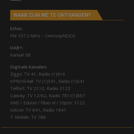
WAAR ZIJN WE TE ONTVANGEN?
Ether;
FM 107.2 MHz – OmroepNOOS
DAB+:
Kanaal 5B
Digitale Kanalen:
Ziggo: TV 41, Radio (1)916
KPN/XS4all: TV (1)341, Radio (1)041
Telfort: TV 2110, Radio 3122
CaiwAy: TV 12/62, Radio 781/(1)867
XMS / Edutel / Fiber.nl / Stipte: 3122
Solcon: TV 841, Radio 1841
T-Mobile: TV 788