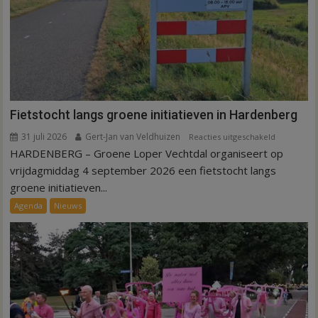
Fietstocht langs groene initiatieven in Hardenberg
31 juli 2026
Gert-Jan van Veldhuizen
voor
Reacties uitgeschakeld
HARDENBERG – Groene Loper Vechtdal organiseert op
Fietstocht
langs
vrijdagmiddag 4 september 2026 een fietstocht langs
groene
groene initiatieven...
initiatieven
Agenda
Nieuws
in
Hardenber