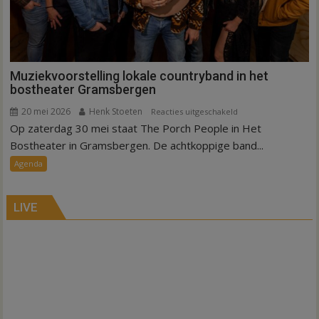
Muziekvoorstelling lokale countryband in het
bostheater Gramsbergen
20 mei 2026
Henk Stoeten
voor
Reacties uitgeschakeld
Op zaterdag 30 mei staat The Porch People in Het
Muziekvoorstelling
lokale
Bostheater in Gramsbergen. De achtkoppige band...
countryband
Agenda
in
het
bostheater
LIVE
Gramsbergen