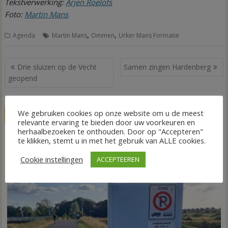
Tekstverwerking:
Arjen Roelofs
Foto:
Martin Mans
,
,
Agenda
Martin Mans
Ommen
Urker Mans Formatie
Bericht
Drie sluizen op de Vecht
Samen zingen Hardenberg
navigatie
geopend
We gebruiken cookies op onze website om u de meest
GERELATEERDE BERICHTEN
relevante ervaring te bieden door uw voorkeuren en
herhaalbezoeken te onthouden. Door op "Accepteren"
te klikken, stemt u in met het gebruik van ALLE cookies.
Cookie instellingen
ACCEPTEEREN