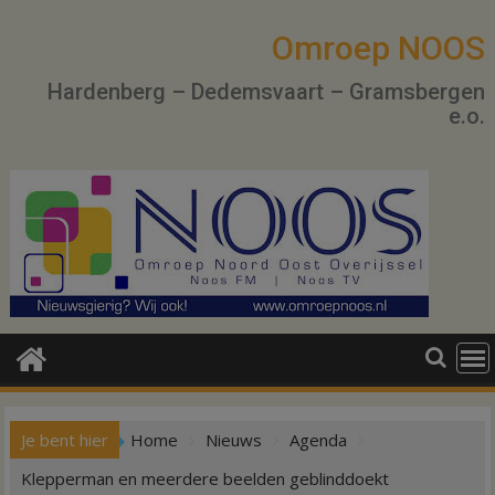
Ga
naar
Omroep NOOS
de
Hardenberg – Dedemsvaart – Gramsbergen
inhoud
e.o.
Je bent hier
Home
Nieuws
Agenda
Klepperman en meerdere beelden geblinddoekt