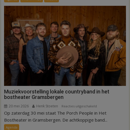
de
regio
deze
zomer
Muziekvoorstelling lokale countryband in het
bostheater Gramsbergen
20 mei 2026
Henk Stoeten
voor
Reacties uitgeschakeld
Op zaterdag 30 mei staat The Porch People in Het
Muziekvoorstelling
lokale
Bostheater in Gramsbergen. De achtkoppige band...
countryband
Agenda