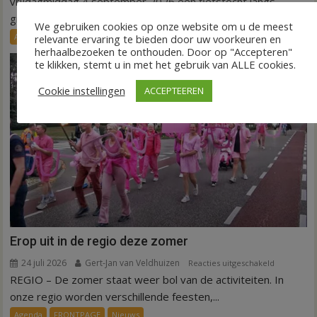
vrijdagmiddag 4 september 2026 een fietstocht langs
groene
groene initiatieven...
We gebruiken cookies op onze website om u de meest
initiatieven
Agenda
Nieuws
relevante ervaring te bieden door uw voorkeuren en
in
herhaalbezoeken te onthouden. Door op "Accepteren"
Hardenber
te klikken, stemt u in met het gebruik van ALLE cookies.
Cookie instellingen
ACCEPTEEREN
Erop uit in de regio deze zomer
24 juli 2026
Gert-Jan van Veldhuizen
voor
Reacties uitgeschakeld
REGIO – De zomer staat weer bol van de activiteiten. In
Erop
uit
onze regio worden verschillende feesten,...
in
Agenda
FRONTPAGE
Nieuws