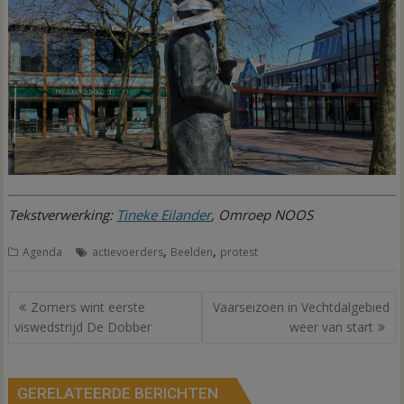
Tekstverwerking:
Tineke Eilander
, Omroep NOOS
,
,
Agenda
actievoerders
Beelden
protest
Bericht
Zomers wint eerste
Vaarseizoen in Vechtdalgebied
navigatie
viswedstrijd De Dobber
weer van start
GERELATEERDE BERICHTEN