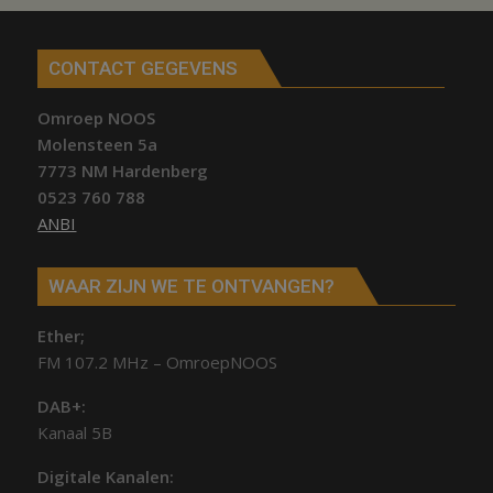
CONTACT GEGEVENS
Omroep NOOS
Molensteen 5a
7773 NM Hardenberg
0523 760 788
ANBI
WAAR ZIJN WE TE ONTVANGEN?
Ether;
FM 107.2 MHz – OmroepNOOS
DAB+:
Kanaal 5B
Digitale Kanalen: