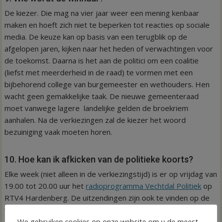
De kiezer. Die mag na vier jaar weer een mening kenbaar
maken en hoeft zich niet te beperken tot reacties op sociale
media. De keuze kan op basis van een terugblik op de
afgelopen jaren, kijken naar het heden of verwachtingen voor
de toekomst. Daarna is het aan de politici om een coalitie
(liefst met meerderheid in de raad) te vormen met een
bijbehorend college van burgemeester en wethouders. Hen
wacht geen gemakkelijke taak. De nieuwe gemeenteraad
moet vanwege lagere landelijke gelden de broekriem
aanhalen. Na de verkiezingen zal de kiezer het woord
bezuiniging vaak moeten horen.
10. Hoe kan ik afkicken van de politieke koorts?
Elke week (niet alleen in de verkiezingstijd) is er op vrijdag van
19.00 tot 20.00 uur het
radioprogramma Vechtdal Politiek
op
RTV4 Hardenberg. De uitzendingen zijn ook te vinden op de
website en via
Spotify
.
We gebruiken cookies op onze website om u de meest