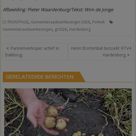
Afbeelding: Pieter Waardenburg/Tekst: Wim de Jonge
,
,
FRONTPAGE
Gemeenteraadsverkiezingen 2026
Politiek
,
,
Gemeenteraadsverkiezingen
gr2026
Hardenberg
Bericht
Pannenverkoper actief in
Henri Bontenbal bezoekt RTV4
navigatie
Balkbrug
Hardenberg
GERELATEERDE BERICHTEN