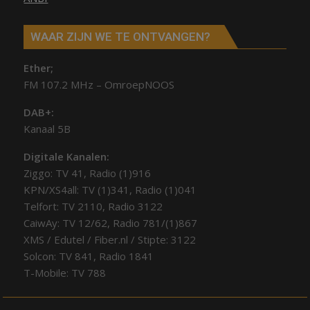
WAAR ZIJN WE TE ONTVANGEN?
Ether;
FM 107.2 MHz – OmroepNOOS
DAB+:
Kanaal 5B
Digitale Kanalen:
Ziggo: TV 41, Radio (1)916
KPN/XS4all: TV (1)341, Radio (1)041
Telfort: TV 2110, Radio 3122
CaiwAy: TV 12/62, Radio 781/(1)867
XMS / Edutel / Fiber.nl / Stipte: 3122
Solcon: TV 841, Radio 1841
T-Mobile: TV 788