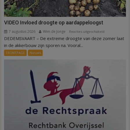
VIDEO Invloed droogte op aardappeloogst
7 augustus 2026
Wim de Jonge
voor
Reacties uitgeschakeld
DEDEMSVAART – De extreme droogte van deze zomer laat
VIDEO
Invloed
in de akkerbouw zijn sporen na. Vooral...
droogte
FRONTPAGE
Nieuws
op
aardappeloogst