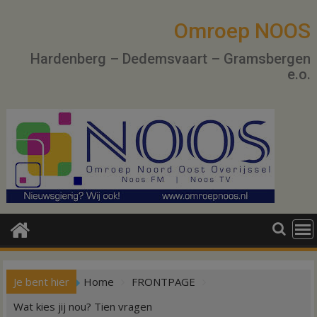
Ga
naar
Omroep NOOS
de
Hardenberg – Dedemsvaart – Gramsbergen
inhoud
e.o.
Je bent hier
Home
FRONTPAGE
Wat kies jij nou? Tien vragen