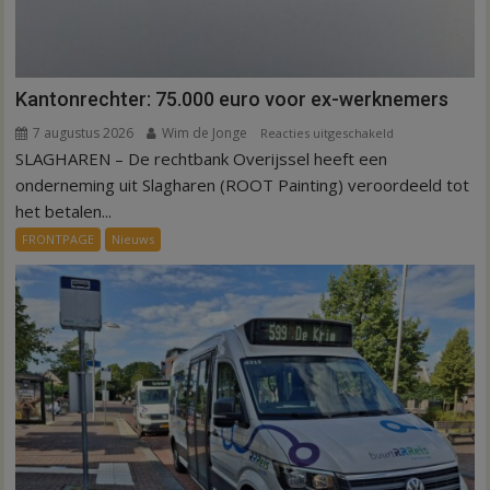
Kantonrechter: 75.000 euro voor ex-werknemers
7 augustus 2026
Wim de Jonge
voor
Reacties uitgeschakeld
SLAGHAREN – De rechtbank Overijssel heeft een
Kantonrechter:
75.000
onderneming uit Slagharen (ROOT Painting) veroordeeld tot
euro
het betalen...
voor
FRONTPAGE
Nieuws
ex-
werknemers