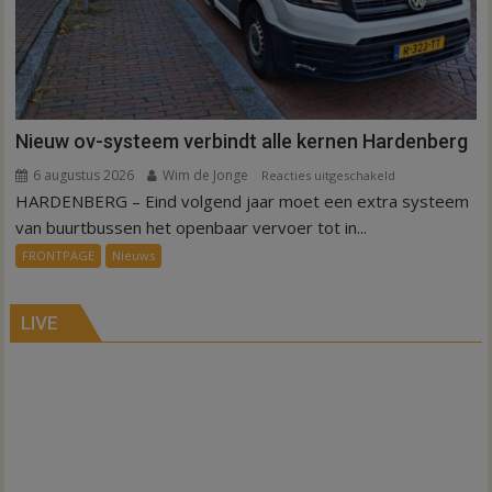
Nieuw ov-systeem verbindt alle kernen Hardenberg
6 augustus 2026
Wim de Jonge
voor
Reacties uitgeschakeld
HARDENBERG – Eind volgend jaar moet een extra systeem
Nieuw
ov-
van buurtbussen het openbaar vervoer tot in...
systeem
FRONTPAGE
Nieuws
verbindt
alle
kernen
LIVE
Hardenberg