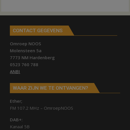
CONTACT GEGEVENS
Omroep NOOS
Molensteen 5a
7773 NM Hardenberg
0523 760 788
ANBI
WAAR ZIJN WE TE ONTVANGEN?
Ether;
FM 107.2 MHz – OmroepNOOS
DAB+:
Kanaal 5B