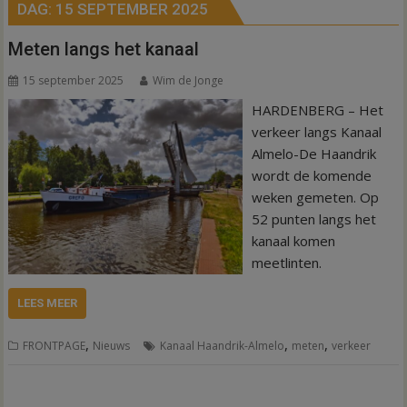
DAG:
15 SEPTEMBER 2025
Meten langs het kanaal
15 september 2025
Wim de Jonge
HARDENBERG – Het
verkeer langs Kanaal
Almelo-De Haandrik
wordt de komende
weken gemeten. Op
52 punten langs het
kanaal komen
meetlinten.
LEES MEER
,
,
,
FRONTPAGE
Nieuws
Kanaal Haandrik-Almelo
meten
verkeer