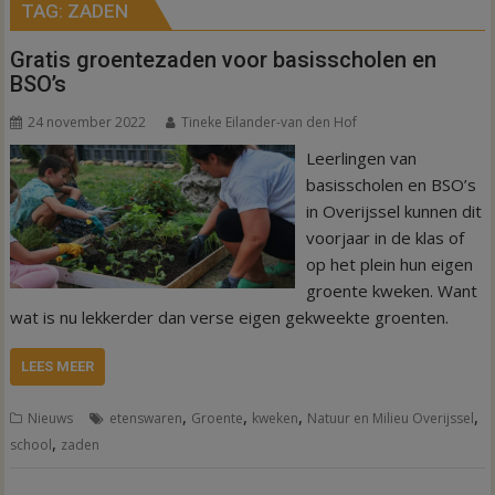
TAG:
ZADEN
Gratis groentezaden voor basisscholen en
BSO’s
24 november 2022
Tineke Eilander-van den Hof
Leerlingen van
basisscholen en BSO’s
in Overijssel kunnen dit
voorjaar in de klas of
op het plein hun eigen
groente kweken. Want
wat is nu lekkerder dan verse eigen gekweekte groenten.
LEES MEER
,
,
,
,
Nieuws
etenswaren
Groente
kweken
Natuur en Milieu Overijssel
,
school
zaden