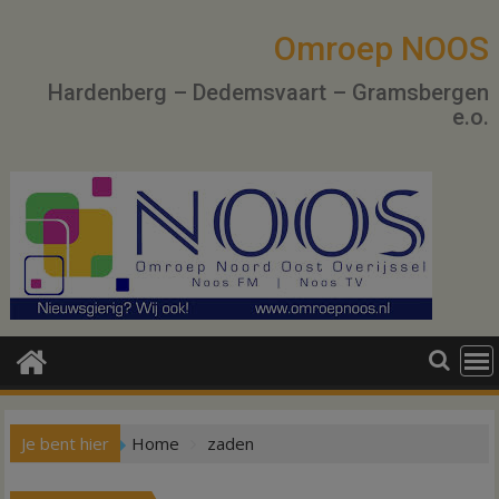
Ga
naar
Omroep NOOS
de
Hardenberg – Dedemsvaart – Gramsbergen
inhoud
e.o.
Je bent hier
Home
zaden