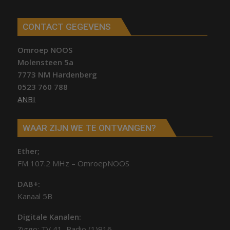
CONTACT GEGEVENS
Omroep NOOS
Molensteen 5a
7773 NM Hardenberg
0523 760 788
ANBI
WAAR ZIJN WE TE ONTVANGEN?
Ether;
FM 107.2 MHz – OmroepNOOS
DAB+:
Kanaal 5B
Digitale Kanalen:
Ziggo: TV 41, Radio (1)916