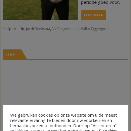
periode goed voor.
LEES MEER
,
,
Sport
Jordi Beeksma
VV Bergentheim
Wilko Eggengoor
LIVE
We gebruiken cookies op onze website om u de meest
relevante ervaring te bieden door uw voorkeuren en
herhaalbezoeken te onthouden. Door op "Accepteren"
te klikken, stemt u in met het gebruik van ALLE cookies.