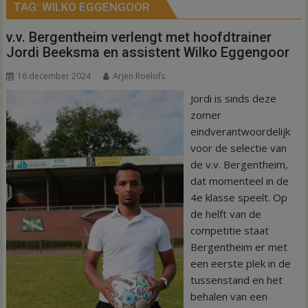
TAG:
WILKO EGGENGOOR
v.v. Bergentheim verlengt met hoofdtrainer
Jordi Beeksma en assistent Wilko Eggengoor
16 december 2024
Arjen Roelofs
Jordi is sinds deze
zomer
eindverantwoordelijk
voor de selectie van
de v.v. Bergentheim,
dat momenteel in de
4e klasse speelt. Op
de helft van de
competitie staat
Bergentheim er met
een eerste plek in de
tussenstand en het
behalen van een