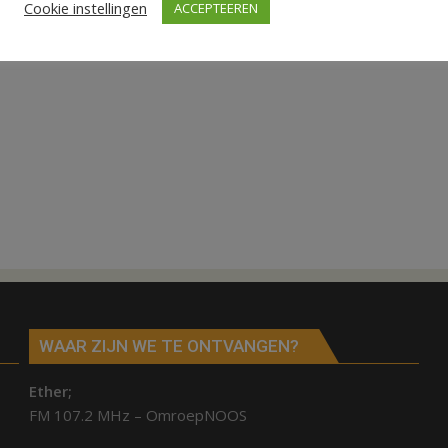
Cookie instellingen
ACCEPTEEREN
WAAR ZIJN WE TE ONTVANGEN?
Ether;
FM 107.2 MHz – OmroepNOOS