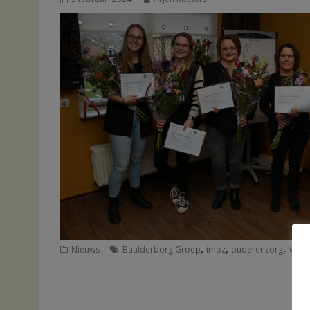
,
,
,
Nieuws
Baalderborg Groep
imoz
ouderenzorg
Verz