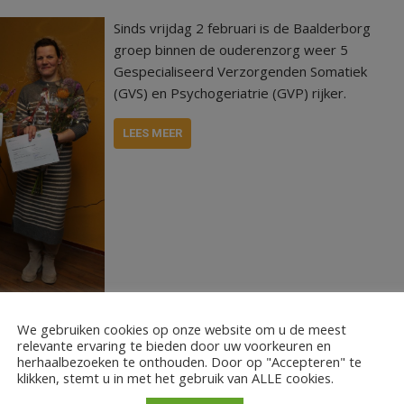
Sinds vrijdag 2 februari is de Baalderborg
groep binnen de ouderenzorg weer 5
Gespecialiseerd Verzorgenden Somatiek
(GVS) en Psychogeriatrie (GVP) rijker.
LEES MEER
orgenden
We gebruiken cookies op onze website om u de meest
relevante ervaring te bieden door uw voorkeuren en
herhaalbezoeken te onthouden. Door op "Accepteren" te
klikken, stemt u in met het gebruik van ALLE cookies.