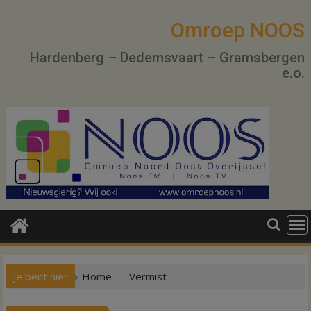
Ga
naar
Omroep NOOS
de
Hardenberg – Dedemsvaart – Gramsbergen
inhoud
e.o.
Je bent hier
Home
Vermist