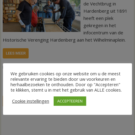
de Vechtbrug in
Hardenberg uit 1891
heeft een plek
gekregen in het
infocentrum van de
Historische Verenging Hardenberg aan het Wilhelminaplein.
LEES MEER
,
,
Nieuws
Historische Vereniging Hardenberg
miniatuur
Vechtbrug
We gebruiken cookies op onze website om u de meest
Hardenberg
relevante ervaring te bieden door uw voorkeuren en
herhaalbezoeken te onthouden. Door op "Accepteren"
te klikken, stemt u in met het gebruik van ALLE cookies.
LIVE
Cookie instellingen
ACCEPTEEREN