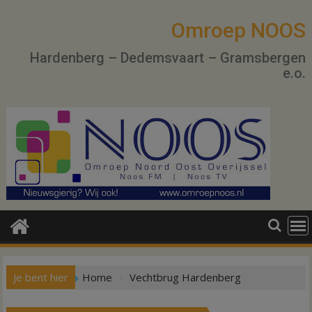
Ga
naar
Omroep NOOS
de
Hardenberg – Dedemsvaart – Gramsbergen
inhoud
e.o.
Je bent hier
Home
Vechtbrug Hardenberg