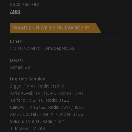
0523 760 788
ANBI
WAAR ZIJN WE TE ONTVANGEN?
Ether;
FM 107.2 MHz – OmroepNOOS
DAB+:
Kanaal 5B
Digitale Kanalen:
Ziggo: TV 41, Radio (1)916
KPN/XS4all: TV (1)341, Radio (1)041
Telfort: TV 2110, Radio 3122
CaiwAy: TV 12/62, Radio 781/(1)867
XMS / Edutel / Fiber.nl / Stipte: 3122
Solcon: TV 841, Radio 1841
T-Mobile: TV 788