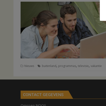
,
,
,
Nieuws
buitenland
programmas
televisie
vakantie
CONTACT GEGEVENS
Omroep NOOS