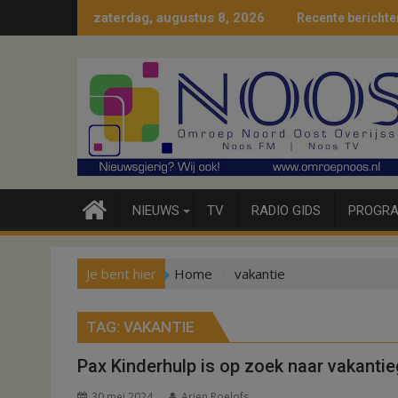
Ga
zaterdag, augustus 8, 2026
Recente berichte
naar
de
inhoud
NIEUWS
TV
RADIO GIDS
PROGRA
Je bent hier
Home
vakantie
TAG:
VAKANTIE
Pax Kinderhulp is op zoek naar vakanti
30 mei 2024
Arjen Roelofs