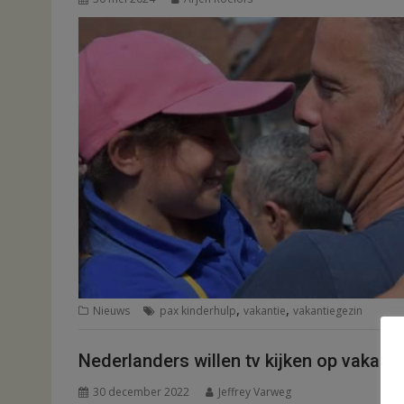
,
,
Nieuws
pax kinderhulp
vakantie
vakantiegezin
Nederlanders willen tv kijken op vakanti
30 december 2022
Jeffrey Varweg