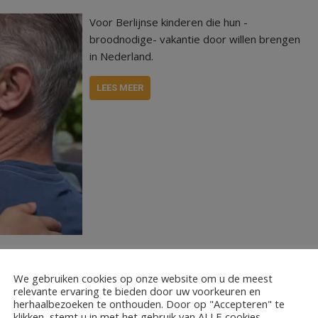
Voor Berlijnse kinderen die hun -
broodnodige- vakantie door willen brengen
in Nederland.
LEES MEER
We gebruiken cookies op onze website om u de meest
e
relevante ervaring te bieden door uw voorkeuren en
herhaalbezoeken te onthouden. Door op "Accepteren" te
klikken, stemt u in met het gebruik van ALLE cookies.