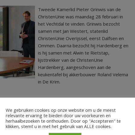
Tweede Kamerlid Pieter Grinwis van de
ChristenUnie was maandag 28 februari in
het Vechtdal te vinden. Grinwis bezocht
samen met Jan Westert, statenlid
ChristenUnie Overijssel, eerst Dalfsen en
Ommen. Daarna bezocht hij Hardenberg en
is hij samen met Alwin te Rietstap,
lijsttrekker van de ChristenUnie
Hardenberg, aangeschoven aan de
keukentafel bij akkerbouwer Roland Velema
in De Krim.
,
Grinwis
Tweede Kamerlid
We gebruiken cookies op onze website om u de meest
relevante ervaring te bieden door uw voorkeuren en
herhaalbezoeken te onthouden. Door op "Accepteren" te
klikken, stemt u in met het gebruik van ALLE cookies.