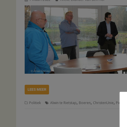
LEES MEER
,
,
,
Politiek
Alwin te Rietstap
Boeren
ChristenUnie
Pieter 