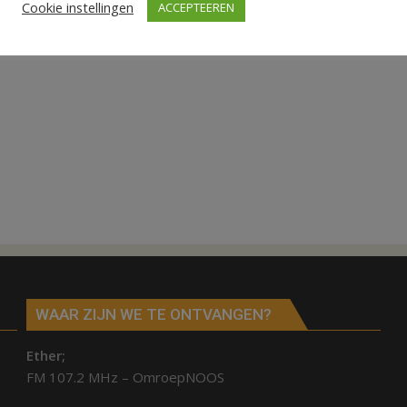
Cookie instellingen
ACCEPTEEREN
WAAR ZIJN WE TE ONTVANGEN?
Ether;
FM 107.2 MHz – OmroepNOOS