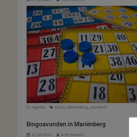
,
,
Agenda
bingo
Mariënberg
sionskerk
Bingoavonden in Mariënberg
22 juli 2023
Arjen Roelofs