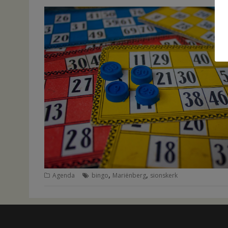
,
,
Agenda
bingo
Mariënberg
sionskerk