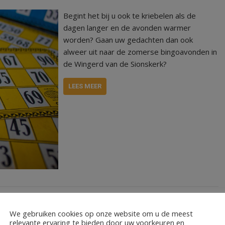
Begint het bij u ook te kriebelen als de
dagen langer en de avonden warmer
worden? Gaan uw gedachten dan ook
alweer uit naar de zomerse bingoavonden in
de Wingerd van de Sionskerk?
LEES MEER
We gebruiken cookies op onze website om u de meest
relevante ervaring te bieden door uw voorkeuren en