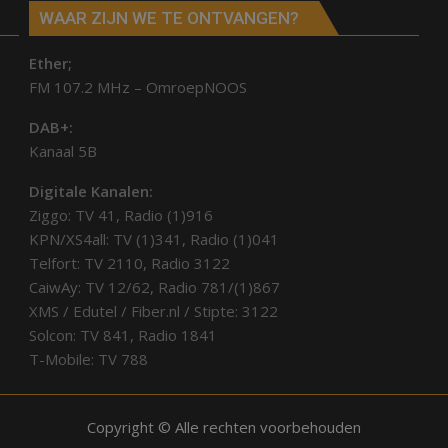
WAAR ZIJN WE TE ONTVANGEN?
Ether;
FM 107.2 MHz – OmroepNOOS
DAB+:
Kanaal 5B
Digitale Kanalen:
Ziggo: TV 41, Radio (1)916
KPN/XS4all: TV (1)341, Radio (1)041
Telfort: TV 2110, Radio 3122
CaiwAy: TV 12/62, Radio 781/(1)867
XMS / Edutel / Fiber.nl / Stipte: 3122
Solcon: TV 841, Radio 1841
T-Mobile: TV 788
Copyright © Alle rechten voorbehouden