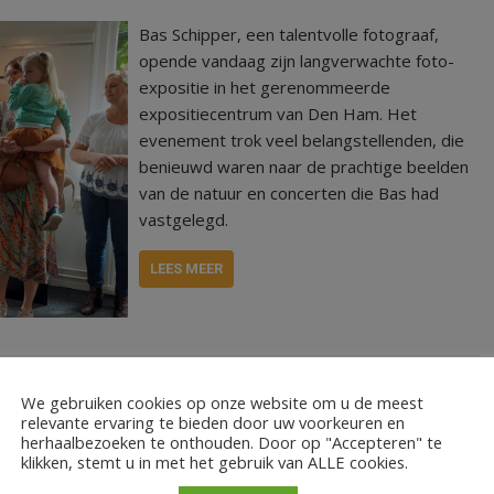
Bas Schipper, een talentvolle fotograaf,
opende vandaag zijn langverwachte foto-
expositie in het gerenommeerde
expositiecentrum van Den Ham. Het
evenement trok veel belangstellenden, die
benieuwd waren naar de prachtige beelden
van de natuur en concerten die Bas had
vastgelegd.
LEES MEER
We gebruiken cookies op onze website om u de meest
relevante ervaring te bieden door uw voorkeuren en
herhaalbezoeken te onthouden. Door op "Accepteren" te
klikken, stemt u in met het gebruik van ALLE cookies.