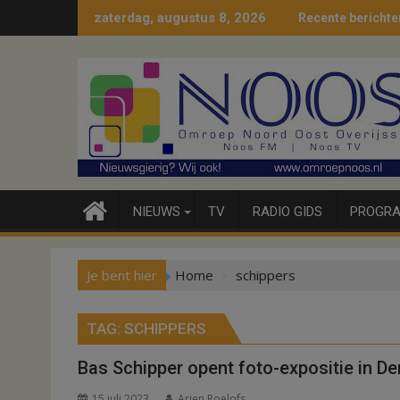
Ga
zaterdag, augustus 8, 2026
Recente berichte
naar
de
inhoud
NIEUWS
TV
RADIO GIDS
PROGRA
Je bent hier
Home
schippers
TAG:
SCHIPPERS
Bas Schipper opent foto-expositie in D
15 juli 2023
Arjen Roelofs