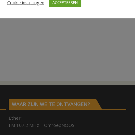
Cookie instellingen
ACCEPTEEREN
WAAR ZIJN WE TE ONTVANGEN?
Ether;
FM 107.2 MHz – OmroepNOOS