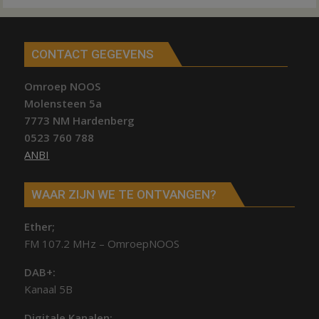
CONTACT GEGEVENS
Omroep NOOS
Molensteen 5a
7773 NM Hardenberg
0523 760 788
ANBI
WAAR ZIJN WE TE ONTVANGEN?
Ether;
FM 107.2 MHz – OmroepNOOS
DAB+:
Kanaal 5B
Digitale Kanalen: