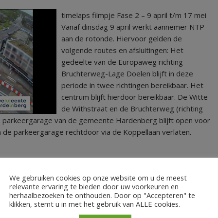
timelaps filmpje Fase 2 – 9 april t/m 17 mei
Vanaf dinsdag 9 april werkt aannemer NTP
aan de rotonde. Hiervoor gelden de
volgende routes en afsluitingen: Het
gedeelte van de Europaweg richting
Bruchterweg-Lage Doelen blijft in deze
periode in twee richtingen bereikbaar. Het
centrum blijft hierdoor bereikbaar. De Witte
de Withstraat en de Bruchterweg (richting
De parkeergarage van de gemeente Hardenberg blijft open voor
n de parkeergarage rechtdoor via de Koppellaan verlaten.
We gebruiken cookies op onze website om u de meest
relevante ervaring te bieden door uw voorkeuren en
herhaalbezoeken te onthouden. Door op "Accepteren" te
klikken, stemt u in met het gebruik van ALLE cookies.