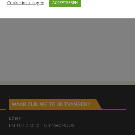
Cookie instellingen
ACCEPTEEREN
WAAR ZIJN WE TE ONTVANGEN?
Ether;
FM 107.2 MHz – OmroepNOOS