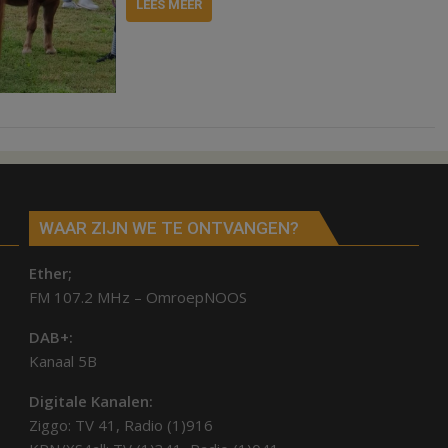
LEES MEER
WAAR ZIJN WE TE ONTVANGEN?
Ether;
FM 107.2 MHz – OmroepNOOS
DAB+:
Kanaal 5B
Digitale Kanalen:
Ziggo: TV 41, Radio (1)916