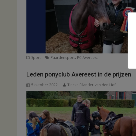
,
Sport
Paardensport
PC Avereest
Leden ponyclub Avereest in de prijzen
5 oktober 2022
Tineke Eilander-van den Hof