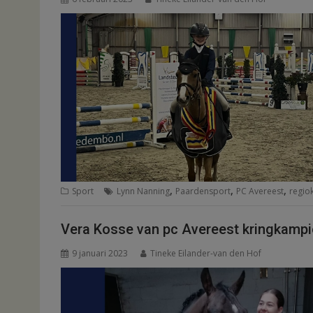
,
,
,
Sport
Lynn Nanning
Paardensport
PC Avereest
regio
Vera Kosse van pc Avereest kringkamp
9 januari 2023
Tineke Eilander-van den Hof