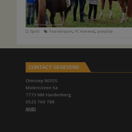
,
,
Sport
Paardensport
PC Avereest
ponyclub
CONTACT GEGEVENS
Omroep NOOS
Molensteen 5a
7773 NM Hardenberg
0523 760 788
ANBI