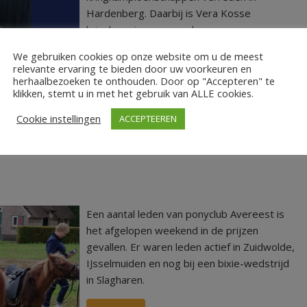
Hardenberg. Daarbij is Vera Kosse
kringkampioen geworden.
We gebruiken cookies op onze website om u de meest
LEES MEER
relevante ervaring te bieden door uw voorkeuren en
herhaalbezoeken te onthouden. Door op "Accepteren" te
klikken, stemt u in met het gebruik van ALLE cookies.
Cookie instellingen
ACCEPTEEREN
Een aantal leden van ponyclub Avereest is
het afgelopen weekend in de prijzen
gevallen. Er waren leden actief in Zuidwolde,
IJsselmuiden en nog bij een bixie-wedstrijd
in Slagharen.