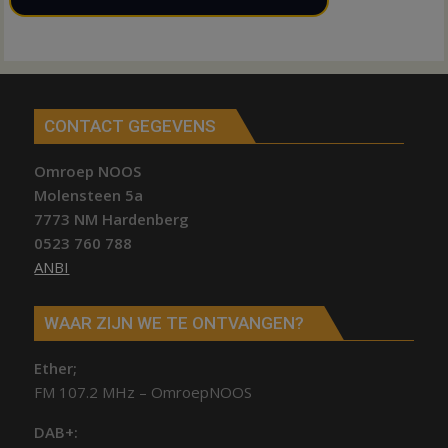
CONTACT GEGEVENS
Omroep NOOS
Molensteen 5a
7773 NM Hardenberg
0523 760 788
ANBI
WAAR ZIJN WE TE ONTVANGEN?
Ether;
FM 107.2 MHz – OmroepNOOS
DAB+: