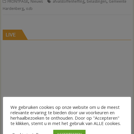
,
,
,
FRONTPAGE
Nieuws
afvalstoffenheffing
belastingen
Gemeente
,
Hardenberg
ozb
LIVE
We gebruiken cookies op onze website om u de meest
relevante ervaring te bieden door uw voorkeuren en
herhaalbezoeken te onthouden. Door op "Accepteren"
te klikken, stemt u in met het gebruik van ALLE cookies.