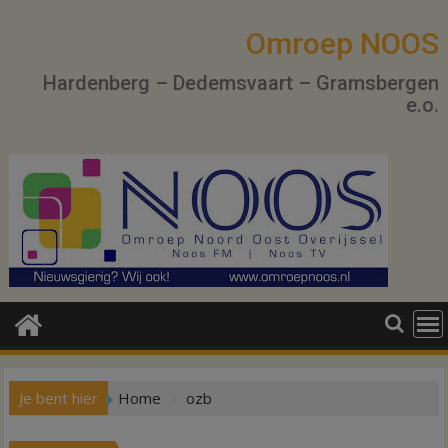
Ga
naar
Omroep NOOS
de
Hardenberg – Dedemsvaart – Gramsbergen
inhoud
e.o.
Je bent hier
Home
ozb