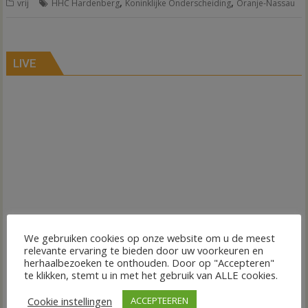
,
,
vrij
HHC Hardenberg
Koninklijke Onderscheiding
Oranje-Nassau
LIVE
We gebruiken cookies op onze website om u de meest
relevante ervaring te bieden door uw voorkeuren en
herhaalbezoeken te onthouden. Door op "Accepteren"
te klikken, stemt u in met het gebruik van ALLE cookies.
Cookie instellingen
ACCEPTEEREN