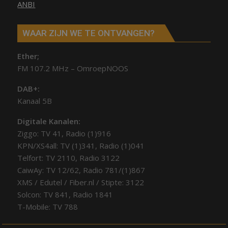
ANBI
WAAR ZIJN WE TE ONTVANGEN?
Ether;
FM 107.2 MHz – OmroepNOOS
DAB+:
Kanaal 5B
Digitale Kanalen:
Ziggo: TV 41, Radio (1)916
KPN/XS4all: TV (1)341, Radio (1)041
Telfort: TV 2110, Radio 3122
CaiwAy: TV 12/62, Radio 781/(1)867
XMS / Edutel / Fiber.nl / Stipte: 3122
Solcon: TV 841, Radio 1841
T-Mobile: TV 788