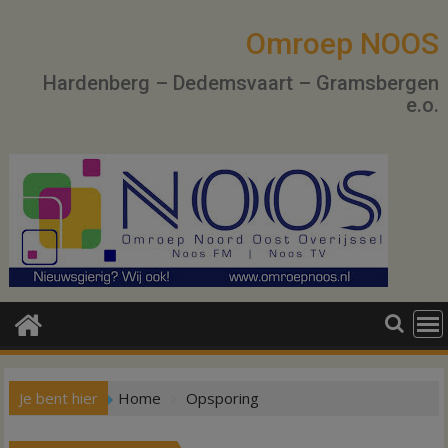
Ga
naar
Omroep NOOS
de
Hardenberg – Dedemsvaart – Gramsbergen
inhoud
e.o.
Je bent hier
Home
Opsporing