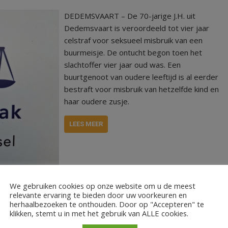
DEDEMSVAART – De 70-jarige J.H. uit
Dedemsvaart is veroordeeld tot vier jaar
celstraf voor seksueel misbruik van een
buurmeisje. De ontucht begon toen het
slachtoffer vier jaar oud was. Een
buurtgenoot van oudere leeftijd is al eerder
bestraft voor misbruik van hetzelfde kind en
haar oudere zusje.
LEES MEER
We gebruiken cookies op onze website om u de meest
relevante ervaring te bieden door uw voorkeuren en
echtbank. Dedemsvaart
herhaalbezoeken te onthouden. Door op "Accepteren" te
klikken, stemt u in met het gebruik van ALLE cookies.