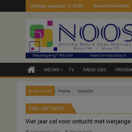
Ga
vrijdag, augustus 7, 2026
Recente berichten
naar
de
inhoud
NIEUWS
TV
RADIO GIDS
PROGRA
Je bent hier
Home
ontucht
TAG:
ONTUCHT
Vier jaar cel voor ontucht met vierjarige
9 december 2025
Wim de Jonge