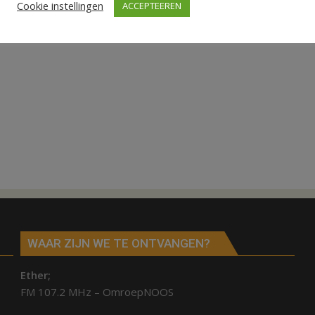
Cookie instellingen
ACCEPTEEREN
WAAR ZIJN WE TE ONTVANGEN?
Ether;
FM 107.2 MHz – OmroepNOOS