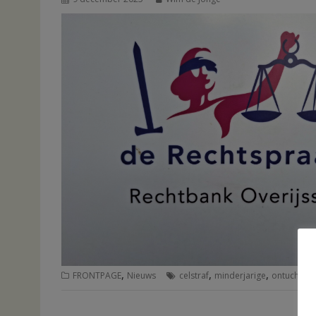
,
,
,
,
FRONTPAGE
Nieuws
celstraf
minderjarige
ontucht
R