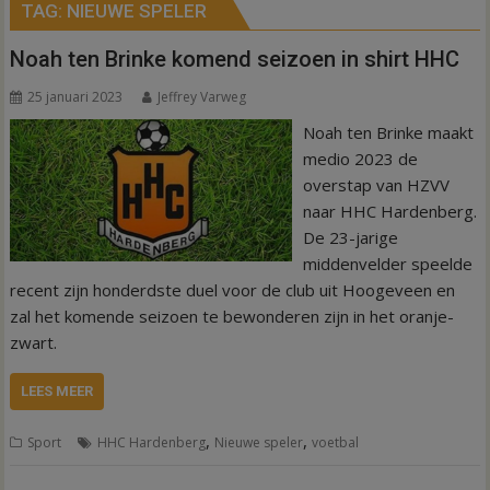
TAG:
NIEUWE SPELER
Noah ten Brinke komend seizoen in shirt HHC
25 januari 2023
Jeffrey Varweg
Noah ten Brinke maakt
medio 2023 de
overstap van HZVV
naar HHC Hardenberg.
De 23-jarige
middenvelder speelde
recent zijn honderdste duel voor de club uit Hoogeveen en
zal het komende seizoen te bewonderen zijn in het oranje-
zwart.
LEES MEER
,
,
Sport
HHC Hardenberg
Nieuwe speler
voetbal