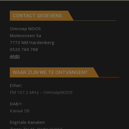
CONTACT GEGEVENS
Omroep NOOS
Molensteen 5a
7773 NM Hardenberg
0523 760 788
ANBI
WAAR ZIJN WE TE ONTVANGEN?
Ether;
FM 107.2 MHz – OmroepNOOS
DAB+:
Kanaal 5B
Digitale Kanalen: