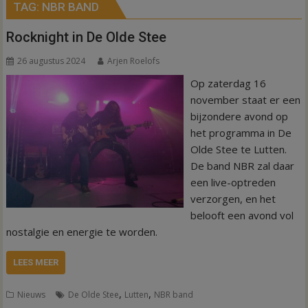
TAG:
NBR BAND
Rocknight in De Olde Stee
26 augustus 2024
Arjen Roelofs
Op zaterdag 16
november staat er een
bijzondere avond op
het programma in De
Olde Stee te Lutten.
De band NBR zal daar
een live-optreden
verzorgen, en het
belooft een avond vol
nostalgie en energie te worden.
LEES MEER
,
,
Nieuws
De Olde Stee
Lutten
NBR band