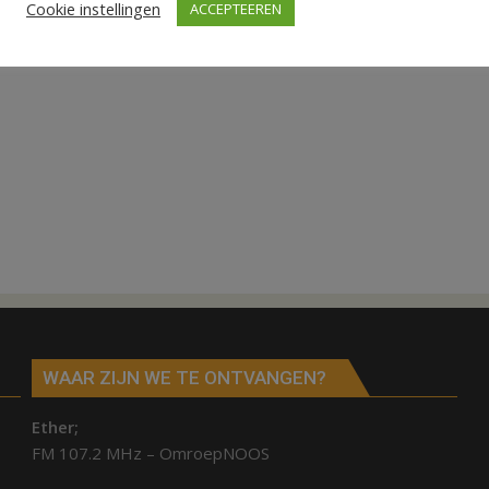
Cookie instellingen
ACCEPTEEREN
WAAR ZIJN WE TE ONTVANGEN?
Ether;
FM 107.2 MHz – OmroepNOOS