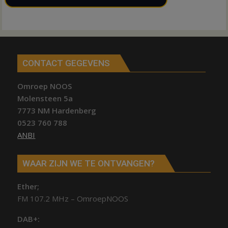
CONTACT GEGEVENS
Omroep NOOS
Molensteen 5a
7773 NM Hardenberg
0523 760 788
ANBI
WAAR ZIJN WE TE ONTVANGEN?
Ether;
FM 107.2 MHz – OmroepNOOS
DAB+: