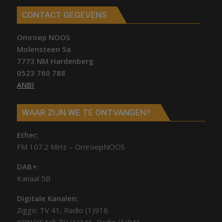
CONTACT GEGEVENS
Omroep NOOS
Molensteen 5a
7773 NM Hardenberg
0523 760 788
ANBI
WAAR ZIJN WE TE ONTVANGEN?
Ether;
FM 107.2 MHz – OmroepNOOS
DAB+:
Kanaal 5B
Digitale Kanalen:
Ziggo: TV 41, Radio (1)916