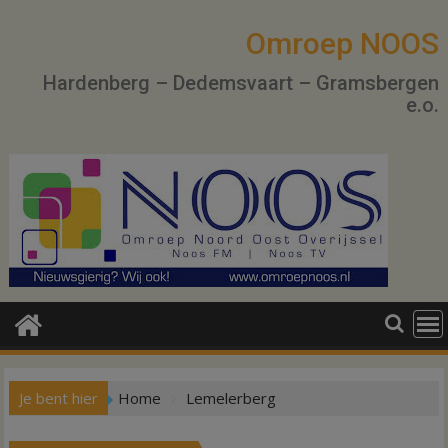
Ga
naar
Omroep NOOS
de
Hardenberg – Dedemsvaart – Gramsbergen
inhoud
e.o.
Je bent hier
Home
Lemelerberg