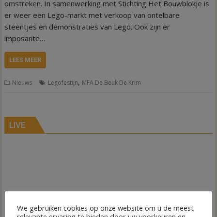
omstreken. In samenwerking met Stichting Het Bouwblokje is
er weer een Lego-markt met verkoop van ontelbare
steentjes en demonstraties van Lego. Ook zijn er
imposante…
LEES MEER
,
Nieuws
Legofestijn
MFA De Beuk De Krim
LIVE
We gebruiken cookies op onze website om u de meest
relevante ervaring te bieden door uw voorkeuren en