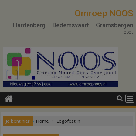
Ga
naar
Omroep NOOS
de
Hardenberg – Dedemsvaart – Gramsbergen
inhoud
e.o.
Je bent hier
Home
Legofestijn