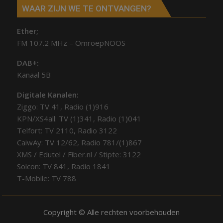
WAAR ZIJN WE TE ONTVANGEN?
Ether;
FM 107.2 MHz – OmroepNOOS
DAB+:
Kanaal 5B
Digitale Kanalen:
Ziggo: TV 41, Radio (1)916
KPN/XS4all: TV (1)341, Radio (1)041
Telfort: TV 2110, Radio 3122
CaiwAy: TV 12/62, Radio 781/(1)867
XMS / Edutel / Fiber.nl / Stipte: 3122
Solcon: TV 841, Radio 1841
T-Mobile: TV 788
Copyright © Alle rechten voorbehouden