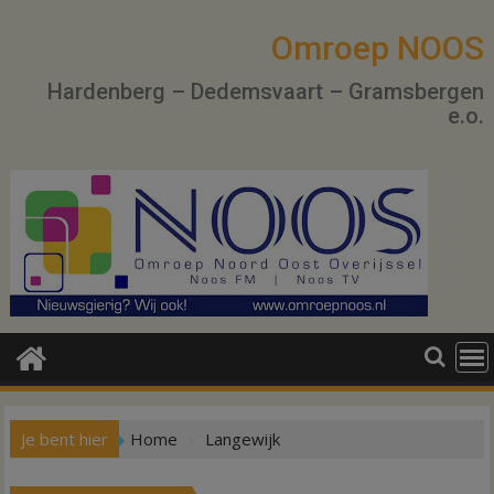
Ga
naar
Omroep NOOS
de
Hardenberg – Dedemsvaart – Gramsbergen
inhoud
e.o.
Je bent hier
Home
Langewijk