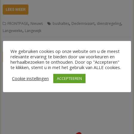
LEES MEER
,
,
,
,
FRONTPAGE
Nieuws
bushaltes
Dedemsvaart
dienstregeling
,
Langewieke
Langewijk
We gebruiken cookies op onze website om u de meest
relevante ervaring te bieden door uw voorkeuren en
LIVE
herhaalbezoeken te onthouden. Door op "Accepteren"
te klikken, stemt u in met het gebruik van ALLE cookies.
Cookie instellingen
ACCEPTEEREN