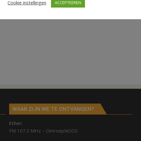
Cookie instellingen
ACCEPTEEREN
WAAR ZIJN WE TE ONTVANGEN?
Ether;
FM 107.2 MHz – OmroepNOOS