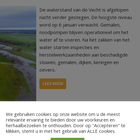
De waterstand van de Vecht is afgelopen
nacht verder gestegen. De hoogste niveau
word op 6 januari verwacht. Gemalen,
noodpompen blijven operationeel om het
water af te voeren. Na het zakken van het
water starten inspecties en
herstelwerkzaamheden aan beschadigde
stuwen, gemalen, dijken, keringen en
oevers.
LEES MEER
We gebruiken cookies op onze website om u de meest
relevante ervaring te bieden door uw voorkeuren en
herhaalbezoeken te onthouden. Door op "Accepteren" te
klikken, stemt u in met het gebruik van ALLE cookies.