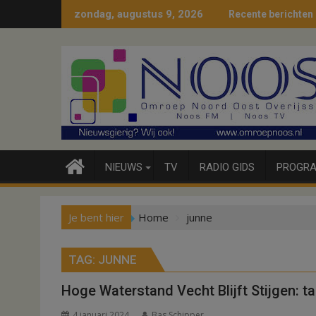
Ga
zondag, augustus 9, 2026
Recente berichten
naar
de
inhoud
NIEUWS
TV
RADIO GIDS
PROGRA
Je bent hier
Home
junne
TAG:
JUNNE
Hoge Waterstand Vecht Blijft Stijgen: ta
4 januari 2024
Bas Schipper