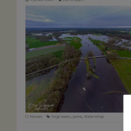
,
,
Nieuws
hoge water
junne
Waterschap