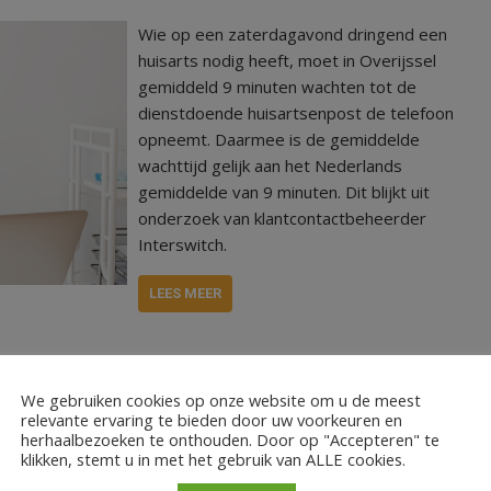
Wie op een zaterdagavond dringend een
huisarts nodig heeft, moet in Overijssel
gemiddeld 9 minuten wachten tot de
dienstdoende huisartsenpost de telefoon
opneemt. Daarmee is de gemiddelde
wachttijd gelijk aan het Nederlands
gemiddelde van 9 minuten. Dit blijkt uit
onderzoek van klantcontactbeheerder
Interswitch.
LEES MEER
e
We gebruiken cookies op onze website om u de meest
relevante ervaring te bieden door uw voorkeuren en
herhaalbezoeken te onthouden. Door op "Accepteren" te
klikken, stemt u in met het gebruik van ALLE cookies.