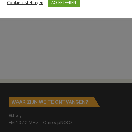
Cookie instellingen
ACCEPTEEREN
WAAR ZIJN WE TE ONTVANGEN?
Ether;
FM 107.2 MHz – OmroepNOOS