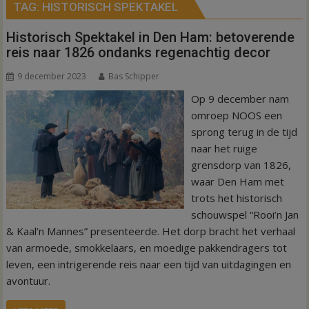
TAG:
HISTORISCH SPEKTAKEL
Historisch Spektakel in Den Ham: betoverende
reis naar 1826 ondanks regenachtig decor
9 december 2023
Bas Schipper
Op 9 december nam
omroep NOOS een
sprong terug in de tijd
naar het ruige
grensdorp van 1826,
waar Den Ham met
trots het historisch
schouwspel “Rooi’n Jan
& Kaal’n Mannes” presenteerde. Het dorp bracht het verhaal
van armoede, smokkelaars, en moedige pakkendragers tot
leven, een intrigerende reis naar een tijd van uitdagingen en
avontuur.