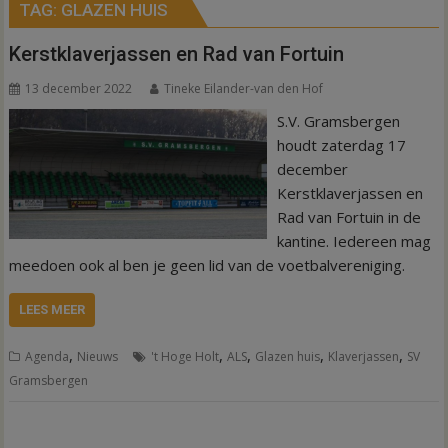
TAG:
GLAZEN HUIS
Kerstklaverjassen en Rad van Fortuin
13 december 2022
Tineke Eilander-van den Hof
S.V. Gramsbergen
houdt zaterdag 17
december
Kerstklaverjassen en
Rad van Fortuin in de
kantine. Iedereen mag
meedoen ook al ben je geen lid van de voetbalvereniging.
LEES MEER
,
,
,
,
,
Agenda
Nieuws
't Hoge Holt
ALS
Glazen huis
Klaverjassen
SV
Gramsbergen