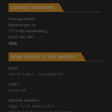
CONTACT GEGEVENS
Omroep NOOS
Molensteen 5a
7773 NM Hardenberg
0523 760 788
ANBI
WAAR ZIJN WE TE ONTVANGEN?
Ether;
FM 107.2 MHz – OmroepNOOS
DAB+:
Kanaal 5B
Digitale Kanalen:
Ziggo: TV 41, Radio (1)916