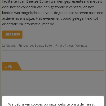
faciliteiten van Beerze Bulten werden gepresenteerd met als
doel het bevorderen van een gezonde levensstijl en het
bieden van mogelijkheden voor degenen die streven naar een
actieve levenswijze. Het evenement bood gelegenheid tot
oriëntatie en informatie, met de…
LEES MEER
,
,
,
,
Nieuws
beerze
Beerze Bulten
Fitfair
fitness
Wellness
LIVE
We gebruiken cookies op onze website om u de meest