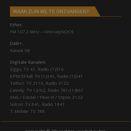
WAAR ZIJN WE TE ONTVANGEN?
Ether;
FM 107.2 MHz – OmroepNOOS
DAB+:
Kanaal 5B
Digitale Kanalen:
Ziggo: TV 41, Radio (1)916
KPN/XS4all: TV (1)341, Radio (1)041
Telfort: TV 2110, Radio 3122
CaiwAy: TV 12/62, Radio 781/(1)867
XMS / Edutel / Fiber.nl / Stipte: 3122
Solcon: TV 841, Radio 1841
T-Mobile: TV 788
Copyright © Alle rechten voorbehouden