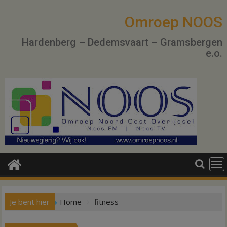
Ga
naar
Omroep NOOS
de
Hardenberg – Dedemsvaart – Gramsbergen
inhoud
e.o.
Je bent hier
Home
fitness