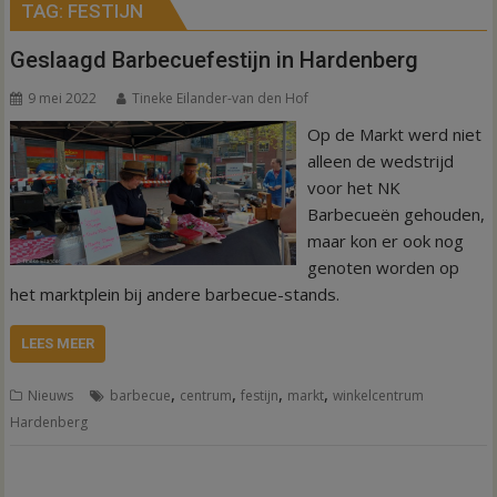
TAG:
FESTIJN
Geslaagd Barbecuefestijn in Hardenberg
9 mei 2022
Tineke Eilander-van den Hof
Op de Markt werd niet
alleen de wedstrijd
voor het NK
Barbecueën gehouden,
maar kon er ook nog
genoten worden op
het marktplein bij andere barbecue-stands.
LEES MEER
,
,
,
,
Nieuws
barbecue
centrum
festijn
markt
winkelcentrum
Hardenberg