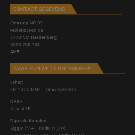
CONTACT GEGEVENS
Omroep NOOS
Molensteen 5a
7773 NM Hardenberg
0523 760 788
ANBI
WAAR ZIJN WE TE ONTVANGEN?
Ether;
FM 107.2 MHz – OmroepNOOS
DAB+:
Kanaal 5B
Digitale Kanalen:
Ziggo: TV 41, Radio (1)916