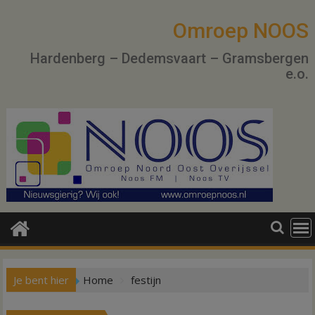
Ga
naar
Omroep NOOS
de
Hardenberg – Dedemsvaart – Gramsbergen
inhoud
e.o.
Je bent hier
Home
festijn