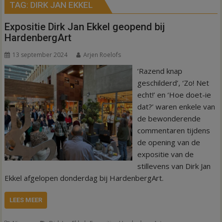
TAG:
DIRK JAN EKKEL
Expositie Dirk Jan Ekkel geopend bij
HardenbergArt
13 september 2024
Arjen Roelofs
‘Razend knap
geschilderd’, ‘Zo! Net
echt!’ en ‘Hoe doet-ie
dat?’ waren enkele van
de bewonderende
commentaren tijdens
de opening van de
expositie van de
stillevens van Dirk Jan
Ekkel afgelopen donderdag bij HardenbergArt.
LEES MEER