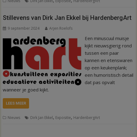
,
,
Nieuws
Dirk Jan Ekkel
Expositie
HardenbergArt
Stillevens van Dirk Jan Ekkel bij HardenbergArt
9 september 2024
Arjen Roelofs
Een minuscuul muisje
kijkt nieuwsgierig rond
tussen een paar
kannen en etenswaren
op een keukenplank;
een humoristisch detail
dat pas opvalt
wanneer je goed kijkt.
LEES MEER
,
,
Nieuws
Dirk Jan Ekkel
Expositie
HardenbergArt