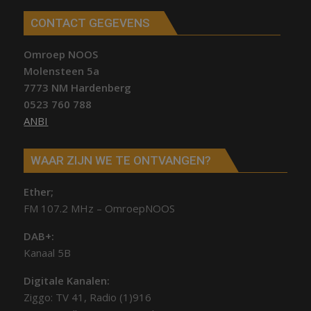
CONTACT GEGEVENS
Omroep NOOS
Molensteen 5a
7773 NM Hardenberg
0523 760 788
ANBI
WAAR ZIJN WE TE ONTVANGEN?
Ether;
FM 107.2 MHz – OmroepNOOS
DAB+:
Kanaal 5B
Digitale Kanalen:
Ziggo: TV 41, Radio (1)916