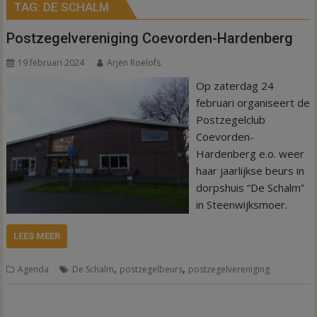
TAG:
DE SCHALM
Postzegelvereniging Coevorden-Hardenberg
19 februari 2024
Arjen Roelofs
Op zaterdag 24
februari organiseert de
Postzegelclub
Coevorden-
Hardenberg e.o. weer
haar jaarlijkse beurs in
dorpshuis “De Schalm”
in Steenwijksmoer.
LEES MEER
,
,
Agenda
De Schalm
postzegelbeurs
postzegelvereniging