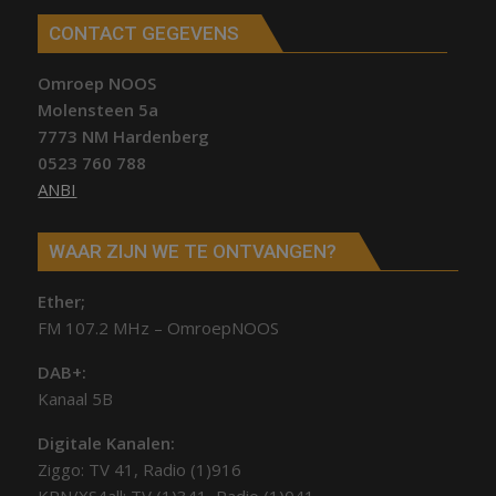
CONTACT GEGEVENS
Omroep NOOS
Molensteen 5a
7773 NM Hardenberg
0523 760 788
ANBI
WAAR ZIJN WE TE ONTVANGEN?
Ether;
FM 107.2 MHz – OmroepNOOS
DAB+:
Kanaal 5B
Digitale Kanalen:
Ziggo: TV 41, Radio (1)916