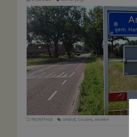
,
,
FRONTPAGE
celstraf
Cocaïne
smokkel