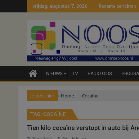
Ga
vrijdag, augustus 7, 2026
Recente berichten
naar
de
inhoud
NIEUWS
TV
RADIO GIDS
PROGRA
Je bent hier
Home
Cocaïne
TAG:
COCAÏNE
Tien kilo cocaïne verstopt in auto bij An
29 juli 2025
Wim de Jonge