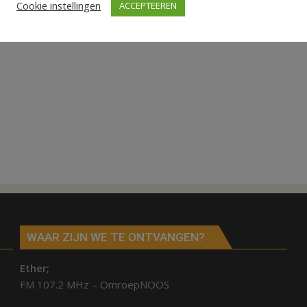
Cookie instellingen
ACCEPTEEREN
WAAR ZIJN WE TE ONTVANGEN?
Ether;
FM 107.2 MHz – OmroepNOOS