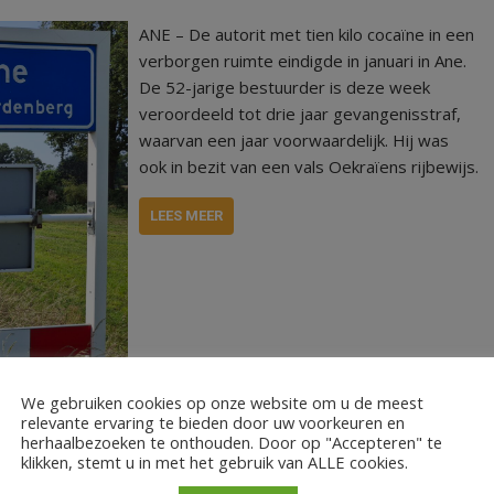
ANE – De autorit met tien kilo cocaïne in een
verborgen ruimte eindigde in januari in Ane.
De 52-jarige bestuurder is deze week
veroordeeld tot drie jaar gevangenisstraf,
waarvan een jaar voorwaardelijk. Hij was
ook in bezit van een vals Oekraïens rijbewijs.
LEES MEER
We gebruiken cookies op onze website om u de meest
relevante ervaring te bieden door uw voorkeuren en
herhaalbezoeken te onthouden. Door op "Accepteren" te
klikken, stemt u in met het gebruik van ALLE cookies.