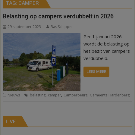
TAG:
CAMPER
Belasting op campers verdubbelt in 2026
29 september 2023
Bas Schipper
Per 1 januari 2026
wordt de belasting op
het bezit van campers
verdubbeld.
LEES MEER
,
,
,
Nieuws
belasting
camper
Camperbeurs
Gemeente Hardenberg
LIVE