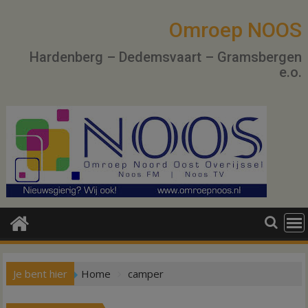
Ga
naar
Omroep NOOS
de
Hardenberg – Dedemsvaart – Gramsbergen
inhoud
e.o.
Je bent hier
Home
camper