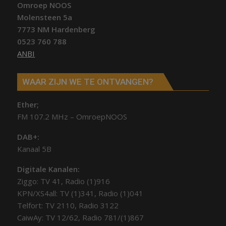
Omroep NOOS
Molensteen 5a
7773 NM Hardenberg
0523 760 788
ANBI
WAAR ZIJN WE TE ONTVANGEN?
Ether;
FM 107.2 MHz – OmroepNOOS
DAB+:
Kanaal 5B
Digitale Kanalen:
Ziggo: TV 41, Radio (1)916
KPN/XS4all: TV (1)341, Radio (1)041
Telfort: TV 2110, Radio 3122
CaiwAy: TV 12/62, Radio 781/(1)867