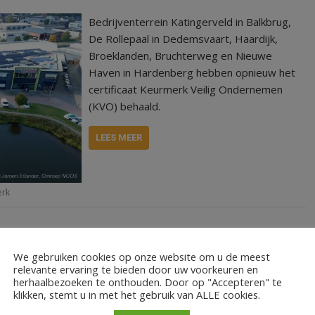
Bedrijventerrein Katingerveld in Balkbrug,
De Rollepaal in Dedemsvaart, Haardijk,
Broeklanden, Bruchterweg en Nieuwe
Haven in Hardenberg hebben opnieuw het
certificaat Keurmerk Veilig Ondernemen
(KVO) behaald.
LEES MEER
erk
We gebruiken cookies op onze website om u de meest
relevante ervaring te bieden door uw voorkeuren en
herhaalbezoeken te onthouden. Door op "Accepteren" te
klikken, stemt u in met het gebruik van ALLE cookies.