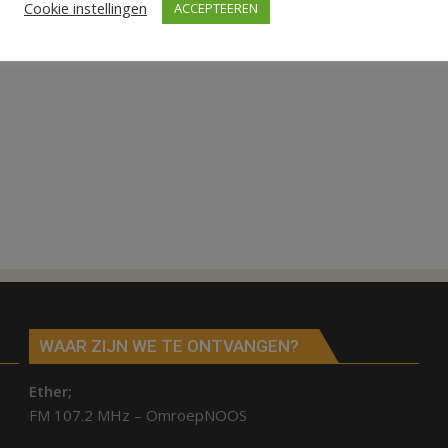
Cookie instellingen
ACCEPTEEREN
WAAR ZIJN WE TE ONTVANGEN?
Ether;
FM 107.2 MHz – OmroepNOOS