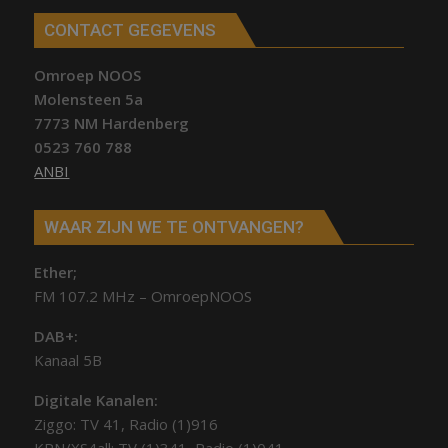
CONTACT GEGEVENS
Omroep NOOS
Molensteen 5a
7773 NM Hardenberg
0523 760 788
ANBI
WAAR ZIJN WE TE ONTVANGEN?
Ether;
FM 107.2 MHz – OmroepNOOS
DAB+:
Kanaal 5B
Digitale Kanalen:
Ziggo: TV 41, Radio (1)916