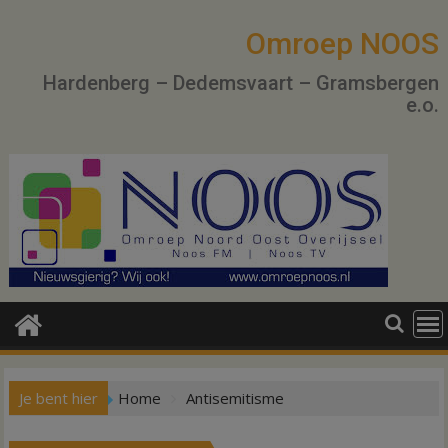
Ga
naar
Omroep NOOS
de
Hardenberg – Dedemsvaart – Gramsbergen
inhoud
e.o.
Je bent hier
Home
Antisemitisme