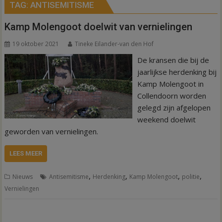
TAG:
ANTISEMITISME
Kamp Molengoot doelwit van vernielingen
19 oktober 2021
Tineke Eilander-van den Hof
De kransen die bij de
jaarlijkse herdenking bij
Kamp Molengoot in
Collendoorn worden
gelegd zijn afgelopen
weekend doelwit
geworden van vernielingen.
LEES MEER
,
,
,
,
Nieuws
Antisemitisme
Herdenking
Kamp Molengoot
politie
Vernielingen