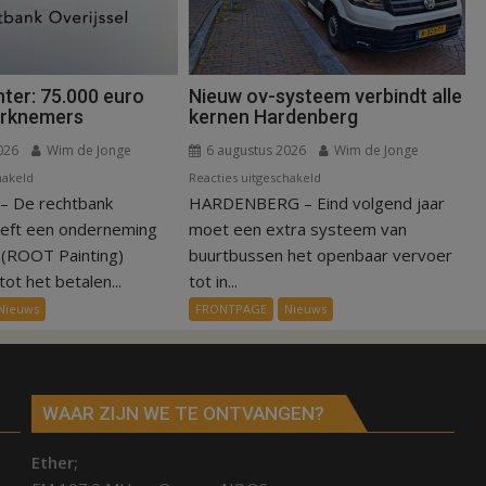
ter: 75.000 euro
Nieuw ov-systeem verbindt alle
erknemers
kernen Hardenberg
026
Wim de Jonge
6 augustus 2026
Wim de Jonge
voor
voor
hakeld
Reacties uitgeschakeld
 De rechtbank
Kantonrechter:
HARDENBERG – Eind volgend jaar
Nieuw
75.000
ov-
eeft een onderneming
moet een extra systeem van
euro
systeem
n (ROOT Painting)
buurtbussen het openbaar vervoer
voor
verbindt
ot het betalen...
tot in...
ex-
alle
Nieuws
FRONTPAGE
Nieuws
werknemers
kernen
Hardenberg
WAAR ZIJN WE TE ONTVANGEN?
Ether;