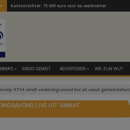
Kantonrechter: 75.000 euro voor ex-werknemers
n
MMA’S
RADIO GEMIST
ADVERTEREN
WIE ZIJN WIJ?
mroep RTV4 zendt verkiezingsavond live uit vanuit gemeentehui
INGSAVOND LIVE UIT VANUIT