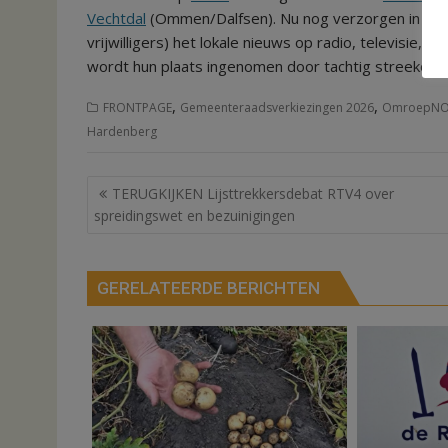
Vechtdal
(Ommen/Dalfsen). Nu nog verzorgen in heel
vrijwilligers) het lokale nieuws op radio, televisie, in
wordt hun plaats ingenomen door tachtig streekom
,
,
FRONTPAGE
Gemeenteraadsverkiezingen 2026
OmroepN
Hardenberg
Bericht
TERUGKIJKEN Lijsttrekkersdebat RTV4 over
navigatie
spreidingswet en bezuinigingen
GERELATEERDE BERICHTEN