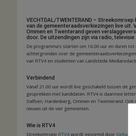
VECHTDAL/TWENTERAND – Streekomroep RTV
van de gemeenteraadsverkiezingen live uit.
Ommen en Twenterand geven verslaggevers d
door. De uitzendingen zijn via radio, televisie
De programma’s starten om 16.00 uur en duren tot 
achtergronden over de gemeenteraadsverkiezingen. 
van RTV4 en studenten van Landstede Mediaredacti
Verbindend
Vanaf 21.00 uur wordt live geschakeld tussen de gem
gesprekken met kandidaten. RTV4 is daarmee letterl
Dalfsen, Hardenberg, Ommen en Twenterand. Ook vo
nieuws uit de vier gemeenten.
Wie is RTV4
Streekomroep
RTV4
wordt gevormd door
Delta Me