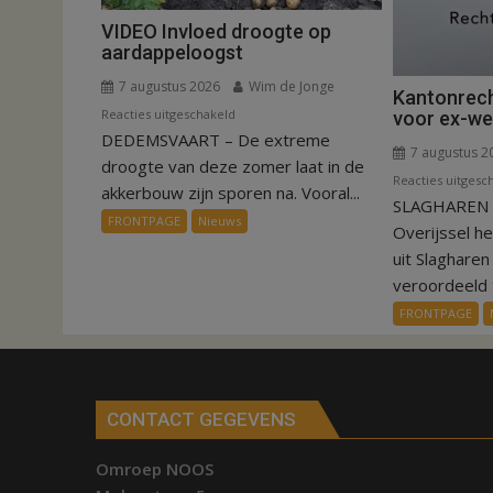
VIDEO Invloed droogte op
aardappeloogst
7 augustus 2026
Wim de Jonge
Kantonrech
voor
Reacties uitgeschakeld
voor ex-w
DEDEMSVAART – De extreme
VIDEO
7 augustus 2
Invloed
droogte van deze zomer laat in de
Reacties uitgesc
droogte
akkerbouw zijn sporen na. Vooral...
SLAGHAREN –
op
FRONTPAGE
Nieuws
Overijssel h
aardappeloogst
uit Slaghare
veroordeeld t
FRONTPAGE
CONTACT GEGEVENS
Omroep NOOS