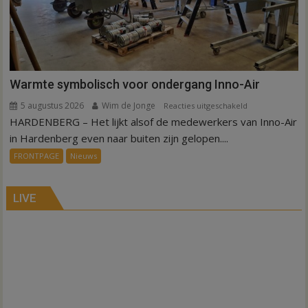
Warmte symbolisch voor ondergang Inno-Air
5 augustus 2026
Wim de Jonge
voor
Reacties uitgeschakeld
HARDENBERG – Het lijkt alsof de medewerkers van Inno-Air
Warmte
symbolisch
in Hardenberg even naar buiten zijn gelopen....
voor
FRONTPAGE
Nieuws
ondergang
Inno-
Air
LIVE