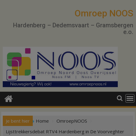
Ga
naar
Omroep NOOS
de
Hardenberg – Dedemsvaart – Gramsbergen
inhoud
e.o.
Je bent hier
Home
OmroepNOOS
Lijsttrekkersdebat RTV4 Hardenberg in De Voorveghter