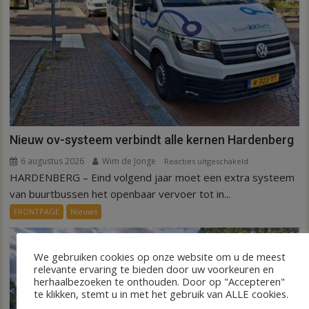
Nieuw ov-systeem verbindt alle kernen Hardenberg
6 augustus 2026
Wim de Jonge
voor
Reacties uitgeschakeld
HARDENBERG – Eind volgend jaar moet een extra systeem
Nieuw
ov-
van buurtbussen het openbaar vervoer tot in...
systeem
FRONTPAGE
Nieuws
verbindt
alle
kernen
We gebruiken cookies op onze website om u de meest
Hardenberg
relevante ervaring te bieden door uw voorkeuren en
herhaalbezoeken te onthouden. Door op "Accepteren"
te klikken, stemt u in met het gebruik van ALLE cookies.