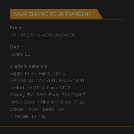
WAAR ZIJN WE TE ONTVANGEN?
Ether;
FM 107.2 MHz – OmroepNOOS
DAB+:
Kanaal 5B
Digitale Kanalen:
Ziggo: TV 41, Radio (1)916
KPN/XS4all: TV (1)341, Radio (1)041
Telfort: TV 2110, Radio 3122
CaiwAy: TV 12/62, Radio 781/(1)867
XMS / Edutel / Fiber.nl / Stipte: 3122
Solcon: TV 841, Radio 1841
T-Mobile: TV 788