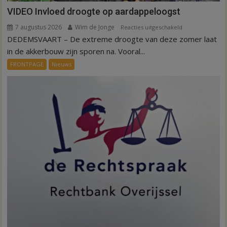
VIDEO Invloed droogte op aardappeloogst
7 augustus 2026
Wim de Jonge
voor
Reacties uitgeschakeld
DEDEMSVAART – De extreme droogte van deze zomer laat
VIDEO
Invloed
in de akkerbouw zijn sporen na. Vooral...
droogte
FRONTPAGE
Nieuws
op
aardappeloogst