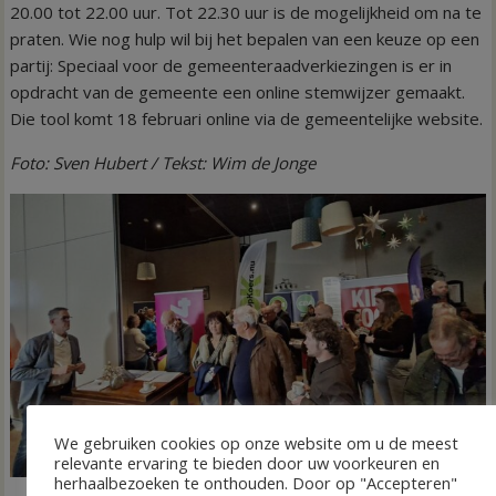
20.00 tot 22.00 uur. Tot 22.30 uur is de mogelijkheid om na te
praten. Wie nog hulp wil bij het bepalen van een keuze op een
partij: Speciaal voor de gemeenteraadverkiezingen is er in
opdracht van de gemeente een online stemwijzer gemaakt.
Die tool komt 18 februari online via de gemeentelijke website.
Foto: Sven Hubert / Tekst: Wim de Jonge
We gebruiken cookies op onze website om u de meest
relevante ervaring te bieden door uw voorkeuren en
herhaalbezoeken te onthouden. Door op "Accepteren"