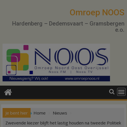
Ga
naar
Omroep NOOS
de
Hardenberg – Dedemsvaart – Gramsbergen
inhoud
e.o.
Je bent hier
Home
Nieuws
Zwevende kiezer blijft het lastig houden na tweede Politiek