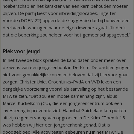
noaberschap en het karakter van een kern behouden moeten
blijven. De partij kiest voor inbreidingslocaties. Inge ter
Voorde (DOEN’22) opperde de suggestie dat bij bouwen een
deel van de woningen naar de eigen inwoners gaat. “Ik denk
dat die beperking zou helpen voor het gemeenschapsgevoel.”
Plek voor jeugd
In het tweede blok spraken de kandidaten onder meer over
de wens van een jongerenhonk in De Krim. De partijen gingen
niet voor gemakkelijk scoren en beloven dat zij hiervoor gaan
zorgen. ChristenUnie, GroenLinks-PvdA en VVD leken een
dergelijke voorziening vooral als aanvulling op het bestaande
MFA te zien. “Dat zou een mooie samenhang zijn”, aldus
Marcel Kuckelkorn (CU), die een jongerencentrum ook een
investering in preventie ziet. Hannibal Guichelaar kon putten
uit zijn eigen ervaring van opgroeien in De Krim. “Toen ik 15
was hebben wij hier een jongerenhonk gehad. Dat is
doodgebloed. Alle activiteiten gebeuren nu in het MFA.” De