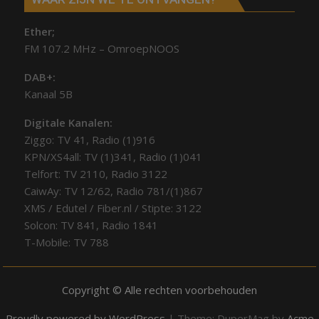
Ether;
FM 107.2 MHz – OmroepNOOS
DAB+:
Kanaal 5B
Digitale Kanalen:
Ziggo: TV 41, Radio (1)916
KPN/XS4all: TV (1)341, Radio (1)041
Telfort: TV 2110, Radio 3122
CaiwAy: TV 12/62, Radio 781/(1)867
XMS / Edutel / Fiber.nl / Stipte: 3122
Solcon: TV 841, Radio 1841
T-Mobile: TV 788
Copyright © Alle rechten voorbehouden
Proudly powered by WordPress
|
Theme: DuperMag by
Acme