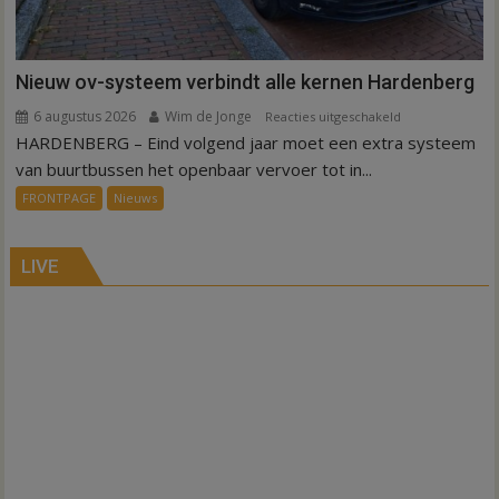
Nieuw ov-systeem verbindt alle kernen Hardenberg
6 augustus 2026
Wim de Jonge
voor
Reacties uitgeschakeld
HARDENBERG – Eind volgend jaar moet een extra systeem
Nieuw
ov-
van buurtbussen het openbaar vervoer tot in...
systeem
FRONTPAGE
Nieuws
verbindt
alle
kernen
LIVE
Hardenberg