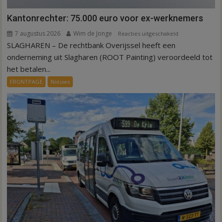
Kantonrechter: 75.000 euro voor ex-werknemers
7 augustus 2026
Wim de Jonge
voor
Reacties uitgeschakeld
SLAGHAREN – De rechtbank Overijssel heeft een
Kantonrechter:
75.000
onderneming uit Slagharen (ROOT Painting) veroordeeld tot
euro
het betalen...
voor
FRONTPAGE
Nieuws
ex-
werknemers