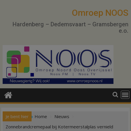
Ga
naar
Omroep NOOS
de
Hardenberg – Dedemsvaart – Gramsbergen
inhoud
e.o.
Je bent hier
Home
Nieuws
Zonnebrandcremepaal bij Kotermeerstalplas vernield