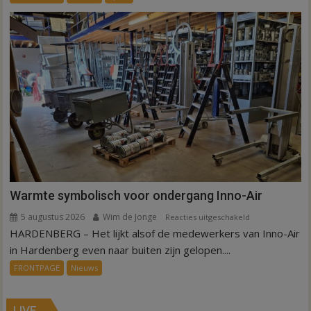
is
kunstgras
weg
in
Hardenberg
en
Sibculo
Warmte symbolisch voor ondergang Inno-Air
5 augustus 2026
Wim de Jonge
voor
Reacties uitgeschakeld
HARDENBERG – Het lijkt alsof de medewerkers van Inno-Air
Warmte
symbolisch
in Hardenberg even naar buiten zijn gelopen....
voor
FRONTPAGE
Nieuws
ondergang
Inno-
Air
LIVE