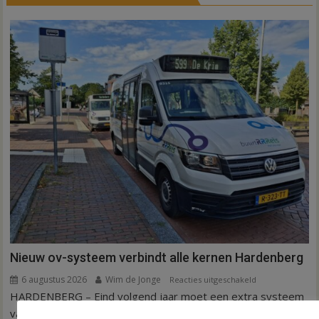
Nieuw ov-systeem verbindt alle kernen Hardenberg
6 augustus 2026
Wim de Jonge
voor
Reacties uitgeschakeld
HARDENBERG – Eind volgend jaar moet een extra systeem
Nieuw
ov-
van buurtbussen het openbaar vervoer tot in...