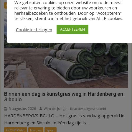
We gebruiken cookies op onze website om u de meest
systeem
FRONTPAGE
Nieuws
relevante ervaring te bieden door uw voorkeuren en
verbindt
herhaalbezoeken te onthouden. Door op "Accepteren"
alle
te klikken, stemt u in met het gebruik van ALLE cookies.
kernen
Cookie instellingen
Hardenberg
ACCEPTEEREN
Binnen een dag is kunstgras weg in Hardenberg en
Sibculo
5 augustus 2026
Wim de Jonge
voor
Reacties uitgeschakeld
HARDENBERG/SIBCULO – Het gras is vandaag opgerold in
Binnen
een
Hardenberg en Sibculo. In één dag tijd is...
dag
FRONTPAGE
Nieuws
Sport