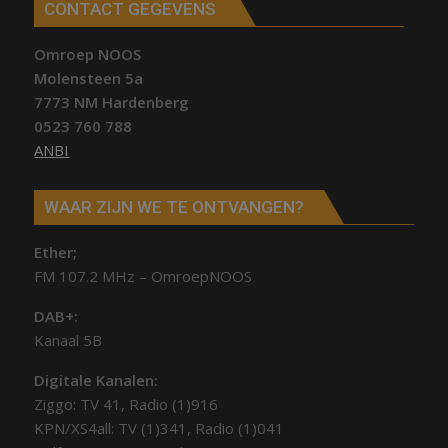
CONTACT GEGEVENS
Omroep NOOS
Molensteen 5a
7773 NM Hardenberg
0523 760 788
ANBI
WAAR ZIJN WE TE ONTVANGEN?
Ether;
FM 107.2 MHz – OmroepNOOS
DAB+:
Kanaal 5B
Digitale Kanalen:
Ziggo: TV 41, Radio (1)916
KPN/XS4all: TV (1)341, Radio (1)041