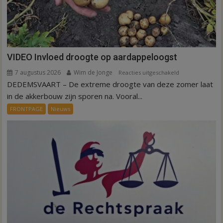
VIDEO Invloed droogte op aardappeloogst
7 augustus 2026
Wim de Jonge
voor
Reacties uitgeschakeld
DEDEMSVAART – De extreme droogte van deze zomer laat
VIDEO
Invloed
in de akkerbouw zijn sporen na. Vooral...
droogte
FRONTPAGE
Nieuws
op
aardappeloogst