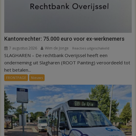
Kantonrechter: 75.000 euro voor ex-werknemers
7 augustus 2026
Wim de Jonge
voor
Reacties uitgeschakeld
SLAGHAREN – De rechtbank Overijssel heeft een
Kantonrechter:
75.000
onderneming uit Slagharen (ROOT Painting) veroordeeld tot
euro
het betalen...
voor
FRONTPAGE
Nieuws
ex-
werknemers