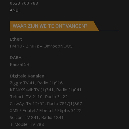
0523 760 788
ANBI
WAAR ZIJN WE TE ONTVANGEN?
Ether;
FM 107.2 MHz – OmroepNOOS
DAB+:
Kanaal 5B
Digitale Kanalen:
Ziggo: TV 41, Radio (1)916
KPN/XS4all: TV (1)341, Radio (1)041
Telfort: TV 2110, Radio 3122
CaiwAy: TV 12/62, Radio 781/(1)867
XMS / Edutel / Fiber.nl / Stipte: 3122
Solcon: TV 841, Radio 1841
T-Mobile: TV 788