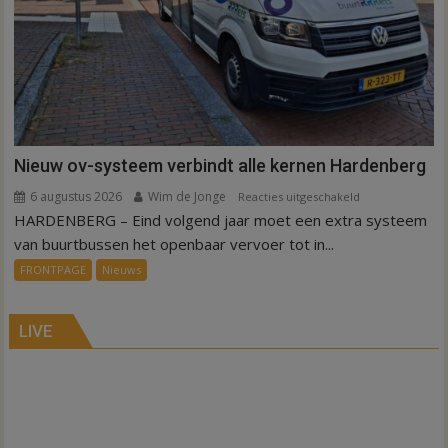
Nieuw ov-systeem verbindt alle kernen Hardenberg
6 augustus 2026
Wim de Jonge
voor
Reacties uitgeschakeld
HARDENBERG – Eind volgend jaar moet een extra systeem
Nieuw
ov-
van buurtbussen het openbaar vervoer tot in...
systeem
FRONTPAGE
Nieuws
verbindt
alle
kernen
LIVE
Hardenberg