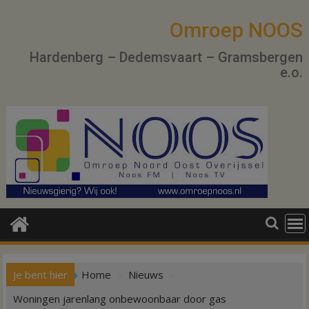
Ga
naar
Omroep NOOS
de
Hardenberg – Dedemsvaart – Gramsbergen
inhoud
e.o.
Je bent hier
Home
Nieuws
Woningen jarenlang onbewoonbaar door gas