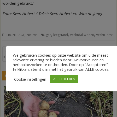
worden gebruikt.”
Foto: Sven Hubert / Tekst: Sven Hubert en Wim de Jonge
,
,
,
,
FRONTPAGE
Nieuws
gas
leegstand
Vechtdal Wonen
VechtHorst
Bericht
Twaalf acts Bouwvakfeest
Politiek Café RTV4 in ‘t
We gebruiken cookies op onze website om u de meest
navigatie
Oud-Lutten bekend
Haarschut
relevante ervaring te bieden door uw voorkeuren en
herhaalbezoeken te onthouden. Door op "Accepteren"
te klikken, stemt u in met het gebruik van ALLE cookies.
GERELATEERDE BERICHTEN
Cookie instellingen
ACCEPTEEREN