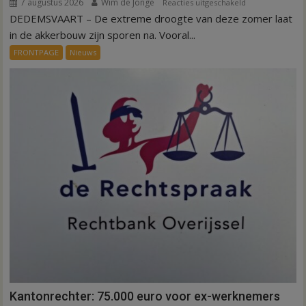
7 augustus 2026
Wim de Jonge
voor
Reacties uitgeschakeld
DEDEMSVAART – De extreme droogte van deze zomer laat
VIDEO
Invloed
in de akkerbouw zijn sporen na. Vooral...
droogte
FRONTPAGE
Nieuws
op
aardappeloogst
Kantonrechter: 75.000 euro voor ex-werknemers