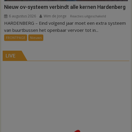
Nieuw ov-systeem verbindt alle kernen Hardenberg
6 augustus 2026
Wim de Jonge
voor
Reacties uitgeschakeld
HARDENBERG – Eind volgend jaar moet een extra systeem
Nieuw
ov-
van buurtbussen het openbaar vervoer tot in...
systeem
FRONTPAGE
Nieuws
verbindt
alle
kernen
LIVE
Hardenberg