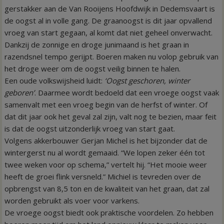
gerstakker aan de Van Rooijens Hoofdwijk in Dedemsvaart is
de oogst al in volle gang. De graanoogst is dit jaar opvallend
vroeg van start gegaan, al komt dat niet geheel onverwacht.
Dankzij de zonnige en droge junimaand is het graan in
razendsnel tempo gerijpt. Boeren maken nu volop gebruik van
het droge weer om de oogst veilig binnen te halen.
Een oude volkswijsheid luidt:
‘Oogst geschoren, winter
geboren’
. Daarmee wordt bedoeld dat een vroege oogst vaak
samenvalt met een vroeg begin van de herfst of winter. Of
dat dit jaar ook het geval zal zijn, valt nog te bezien, maar feit
is dat de oogst uitzonderlijk vroeg van start gaat.
Volgens akkerbouwer
Gerjan Michel
is het bijzonder dat de
wintergerst nu al wordt gemaaid. “We lopen zeker één tot
twee weken voor op schema,” vertelt hij. “Het mooie weer
heeft de groei flink versneld.” Michiel is tevreden over de
opbrengst van 8,5 ton en de kwaliteit van het graan, dat zal
worden gebruikt als voer voor varkens.
De vroege oogst biedt ook praktische voordelen. Zo hebben