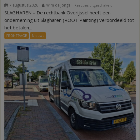
7 augustus 2026
Wim de Jonge
voor
Reacties uitgeschakeld
SLAGHAREN – De rechtbank Overijssel heeft een
Kantonrechter:
75.000
onderneming uit Slagharen (ROOT Painting) veroordeeld tot
euro
het betalen...
voor
FRONTPAGE
Nieuws
ex-
werknemers