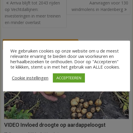
Bericht
Arriva blijft tot 2043 rijden
Aanvragen voor 130
navigatie
op Vechtdallijnen:
windmolens in Hardenberg
investeringen in meer treinen
en minder overlast
GERELATEERDE BERICHTEN
We gebruiken cookies op onze website om u de meest
relevante ervaring te bieden door uw voorkeuren en
herhaalbezoeken te onthouden. Door op "Accepteren"
te klikken, stemt u in met het gebruik van ALLE cookies.
Cookie instellingen
ACCEPTEEREN
VIDEO Invloed droogte op aardappeloogst