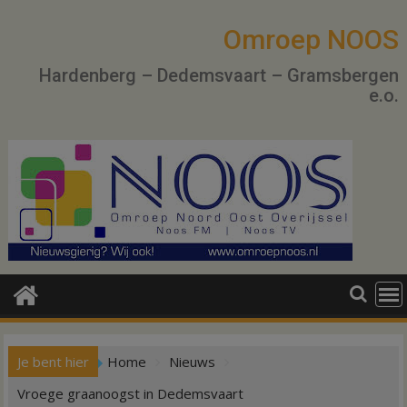
Ga
naar
Omroep NOOS
de
Hardenberg – Dedemsvaart – Gramsbergen
inhoud
e.o.
Je bent hier
Home
Nieuws
Vroege graanoogst in Dedemsvaart