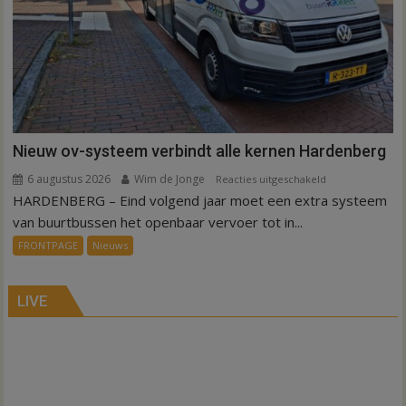
Nieuw ov-systeem verbindt alle kernen Hardenberg
6 augustus 2026
Wim de Jonge
voor
Reacties uitgeschakeld
HARDENBERG – Eind volgend jaar moet een extra systeem
Nieuw
ov-
van buurtbussen het openbaar vervoer tot in...
systeem
FRONTPAGE
Nieuws
verbindt
alle
kernen
LIVE
Hardenberg