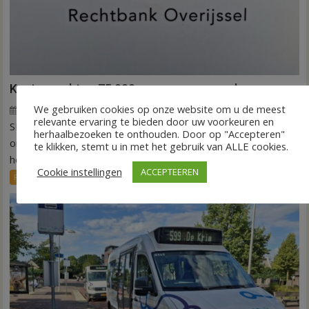
Kantonrechter: 75.000 euro voor ex-werknemers
We gebruiken cookies op onze website om u de meest
7 augustus 2026
Wim de Jonge
voor
Reacties uitgeschakeld
relevante ervaring te bieden door uw voorkeuren en
SLAGHAREN – De rechtbank Overijssel heeft een
Kantonrechter:
herhaalbezoeken te onthouden. Door op "Accepteren"
75.000
onderneming uit Slagharen (ROOT Painting) veroordeeld tot
te klikken, stemt u in met het gebruik van ALLE cookies.
euro
het betalen...
Cookie instellingen
voor
ACCEPTEEREN
FRONTPAGE
Nieuws
ex-
werknemers