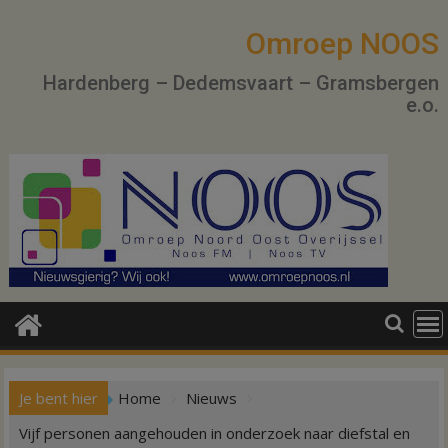
Ga
naar
Omroep NOOS
de
Hardenberg – Dedemsvaart – Gramsbergen
inhoud
e.o.
Je bent hier
Home
Nieuws
Vijf personen aangehouden in onderzoek naar diefstal en