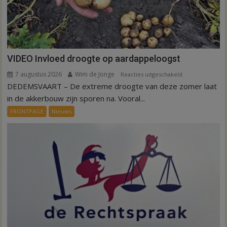
VIDEO Invloed droogte op aardappeloogst
7 augustus 2026
Wim de Jonge
voor
Reacties uitgeschakeld
DEDEMSVAART – De extreme droogte van deze zomer laat
VIDEO
Invloed
in de akkerbouw zijn sporen na. Vooral...
droogte
FRONTPAGE
Nieuws
op
aardappeloogst