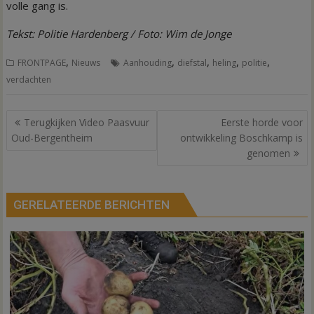
volle gang is.
Tekst: Politie Hardenberg / Foto: Wim de Jonge
,
,
,
,
,
FRONTPAGE
Nieuws
Aanhouding
diefstal
heling
politie
verdachten
Bericht
Terugkijken Video Paasvuur
Eerste horde voor
navigatie
Oud-Bergentheim
ontwikkeling Boschkamp is
genomen
GERELATEERDE BERICHTEN