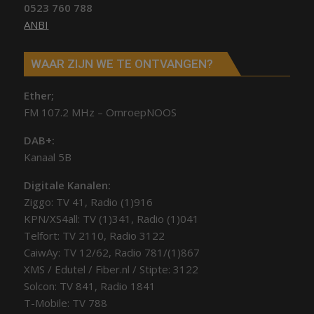
0523 760 788
ANBI
WAAR ZIJN WE TE ONTVANGEN?
Ether;
FM 107.2 MHz – OmroepNOOS
DAB+:
Kanaal 5B
Digitale Kanalen:
Ziggo: TV 41, Radio (1)916
KPN/XS4all: TV (1)341, Radio (1)041
Telfort: TV 2110, Radio 3122
CaiwAy: TV 12/62, Radio 781/(1)867
XMS / Edutel / Fiber.nl / Stipte: 3122
Solcon: TV 841, Radio 1841
T-Mobile: TV 788